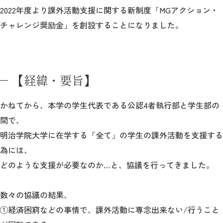
教育
2022年度より課外活動支援に関する新制度「MGアクション・
チャレンジ奨励金」を創設することになりました。
研究
学生生活
留学・国際交流
【経緯・要旨】
キャリア
かねてから、本学の学生代表である公認4者執行部と学生部の
間で、
ボランティア
明治学院大学に在学する「全て」の学生の課外活動を支援する
生涯学習・社会連携
為には、
どのような支援が必要なのか…と、協議を行ってきました。
数々の協議の結果、
入試情報サイト
①経済困窮などの事情で、課外活動に専念出来ない/行うこと