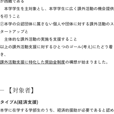
が困難である
本学学生を主対象とし、本学学生に広く課外活動の機会提供
2026年9月入学者向け 新入生サイト
を行うこと
②本学の公認団体に属さない個人や団体に対する課外活動のス
タートアップと
主体的な課外活動の実施を支援すること
MGグッズ オンラインショップ
以上の課外活動支援に対するひとつのゴール(考え)にたどり着
（外部サイト）
き、
課外活動支援に特化した奨励金制度
の構想が始まりました。
キャンパス
アクセス
入試情報
案内
【対象者】
お問合わせ
取材・撮影
資料請求
タイプA(経済支援)
本学に在学する学部生のうち、経済的援助が必要であると認め