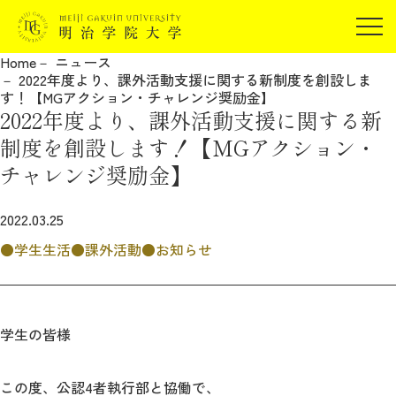
受験生の方
Home
ニュース
在学生の方
2022年度より、課外活動支援に関する新制度を創設しま
JP
EN
す！【MGアクション・チャレンジ奨励金】
卒業生の方
2022年度より、課外活動支援に関する新
保証人の方
制度を創設します！【MGアクション・
企業・研究者の方
チャレンジ奨励金】
地域・一般の方
受験生の方
在学生の方
2022.03.25
報道関係の方
卒業生の方
保証人の方
学生生活
課外活動
お知らせ
企業・研究者の方
地域・一般の方
報道関係の方
学生の皆様
明治学院大学について
この度、公認4者執行部と協働で、