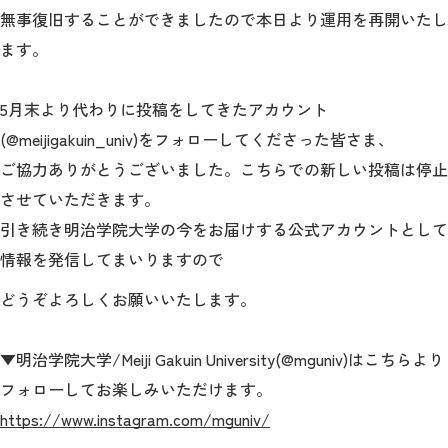
教育
無事復旧することができましたので本日より運用を再開いたし
ます。
研究
学生生活
5月末より代わりに投稿をしてきたアカウント
(@meijigakuin_univ)をフォローしてくださった皆さま、
留学・国際交流
ご協力ありがとうございました。こちらでの新しい投稿は停止
キャリア
させていただきます。
引き続き明治学院大学の今をお届けする公式アカウントとして
ボランティア
情報を発信してまいりますので
生涯学習・社会連携
どうぞよろしくお願いいたします。
▼明治学院大学/Meiji Gakuin University(@mguniv)はこちらより
フォローしてお楽しみいただけます。
入試情報サイト
https://www.instagram.com/mguniv/