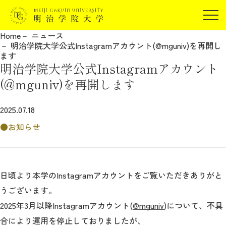
受験生の方
Home
ニュース
在学生の方
明治学院大学公式Instagramアカウント(@mguniv)を再開し
JP
EN
ます
卒業生の方
明治学院大学公式Instagramアカウント
保証人の方
(@mguniv)を再開します
企業・研究者の方
2025.07.18
地域・一般の方
受験生の方
在学生の方
お知らせ
報道関係の方
卒業生の方
保証人の方
企業・研究者の方
地域・一般の方
報道関係の方
日頃より本学のInstagramアカウントをご覧いただきありがと
うございます。
2025年3月以降Instagramアカウント(
@mguniv
)について、不具
明治学院大学について
合により運用を停止しておりましたが、