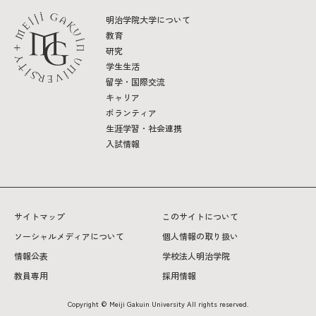
明治学院大学について
教育
2026年9月入学者向け 新入生サイト
研究
学生生活
留学・国際交流
キャリア
MGグッズ オンラインショップ
ボランティア
（外部サイト）
生涯学習・社会連携
入試情報
キャンパス
アクセス
入試情報
サイトマップ
このサイトについて
案内
ソーシャルメディアについて
個人情報の取り扱い
お問合わせ
情報公表
取材・撮影
学校法人明治学院
資料請求
教員専用
採用情報
Copyright © Meiji Gakuin University All rights reserved.