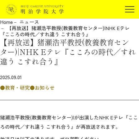
受験生の方
Home
ニュース
在学生の方
【再放送】猪瀬浩平教授(教養教育センター)|NHK Eテレ
JP
EN
『こころの時代／すれ違う こすれ合う』
卒業生の方
【再放送】猪瀬浩平教授(教養教育セン
保証人の方
ター)|NHK Eテレ『こころの時代／すれ
企業・研究者の方
違う こすれ合う』
地域・一般の方
受験生の方
在学生の方
2025.09.01
報道関係の方
卒業生の方
保証人の方
教育・研究
お知らせ
企業・研究者の方
地域・一般の方
報道関係の方
猪瀬浩平教授(教養教育センター)|が出演したNHK Eテレ『ここ
ろの時代／すれ違う こすれ合う』が再放送されます。
明治学院大学について