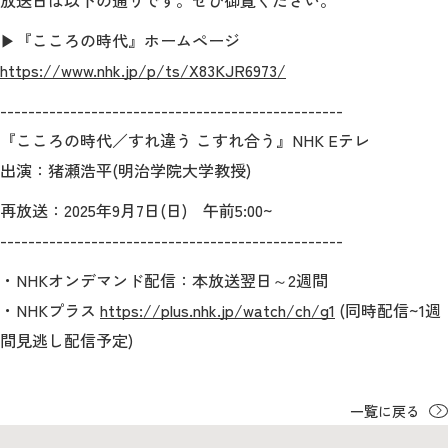
放送日は以下の通りです。ぜひ御覧ください。
教育
▶『こころの時代』ホームページ
研究
https://www.nhk.jp/p/ts/X83KJR6973/
学生生活
-------------------------------------------------
『こころの時代／すれ違う こすれ合う』NHK Eテレ
留学・国際交流
出演：猪瀬浩平(明治学院大学教授)
キャリア
再放送：2025年9
月7日(日) 午前5:00~
-------------------------------------------------
ボランティア
・NHKオンデマンド配信：本放送翌日～2週間
生涯学習・社会連携
・NHKプラス
https://plus.nhk.jp/watch/ch/g1
(同時配信~1週
間見逃し配信予定)
入試情報サイト
一覧に戻る