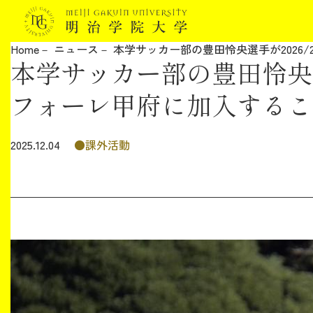
Home
ニュース
本学サッカー部の豊田怜央選手が2026
本学サッカー部の豊田怜央選
明治学院大学について
フォーレ甲府に加入するこ
教育
課外活動
2025.12.04
研究
学生生活
留学・国際交流
キャリア
ボランティア