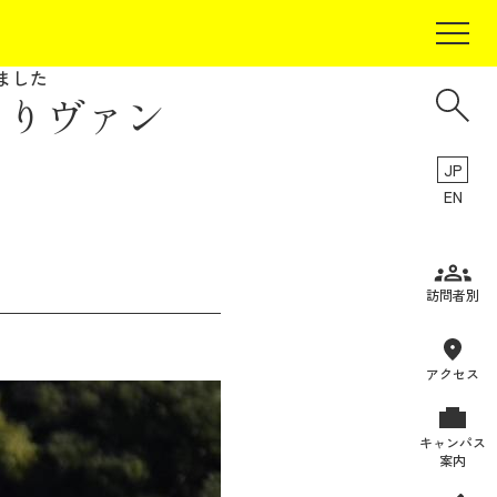
ました
よりヴァン
JP
EN
受験生の方
訪問者別
在学生の方
卒業生の方
アクセス
保証人の方
キャンパス
企業・研究者の方
案内
地域・一般の方