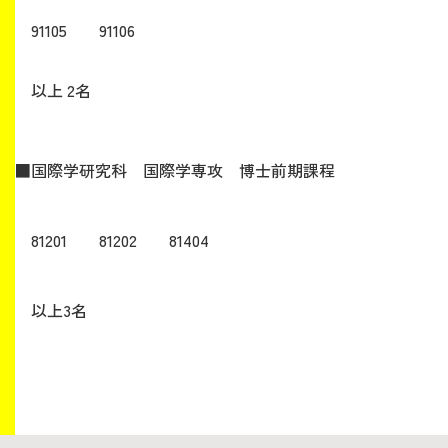
91105 91106
生涯学習・社会連携
以上 2名
■国際学研究科 国際学専攻 博士前期課程
入試情報サイト
81201 81202 81404
2026年9月入学者向け 新入生サイト
以上3名
MGグッズ オンラインショップ
（外部サイト）