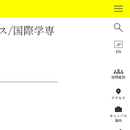
ス/国際学専
JP
EN
受験生の方
訪問者別
在学生の方
卒業生の方
アクセス
保証人の方
キャンパス
企業・研究者の方
案内
地域・一般の方