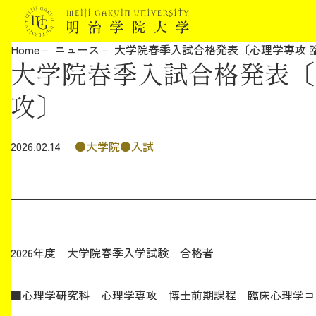
Home
ニュース
大学院春季入試合格発表〔心理学専攻 
大学院春季入試合格発表〔
明治学院大学について
攻〕
教育
大学院
入試
2026.02.14
研究
学生生活
留学・国際交流
2026年度 大学院春季入学試験 合格者
キャリア
■心理学研究科 心理学専攻 博士前期課程 臨床心理学コー
ボランティア