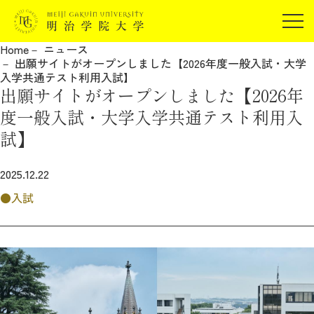
受験生の方
Home
ニュース
在学生の方
出願サイトがオープンしました【2026年度一般入試・大学
JP
EN
入学共通テスト利用入試】
卒業生の方
出願サイトがオープンしました【2026年
保証人の方
度一般入試・大学入学共通テスト利用入
企業・研究者の方
試】
地域・一般の方
受験生の方
在学生の方
2025.12.22
報道関係の方
卒業生の方
保証人の方
入試
企業・研究者の方
地域・一般の方
報道関係の方
明治学院大学について