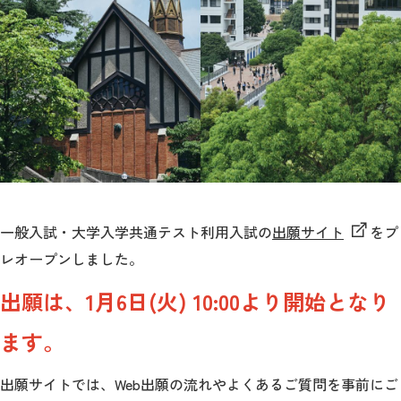
教育
研究
学生生活
留学・国際交流
キャリア
ボランティア
一般入試・大学入学共通テスト利用入試の
出願サイト
をプ
レオープンしました。
生涯学習・社会連携
出願は、1月6日(火) 10:00より開始となり
ます。
入試情報サイト
出願サイトでは、Web出願の流れやよくあるご質問を事前にご