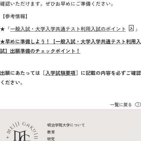
確認いただけます。ぜひお早めにご準備ください。
【参考情報】
2026年9月入学者向け 新入生サイト
★「
一般入試・大学入学共通テスト利用入試のポイント
」
★早めに準備しよう！【一般入試・大学入学共通テスト利用入
MGグッズ オンラインショップ
試】出願準備のチェックポイント！
（外部サイト）
出願にあたっては［
入学試験要項
］に記載の内容を必ずご確認
ください。
キャンパス
アクセス
入試情報
案内
一覧に戻る
お問合わせ
取材・撮影
資料請求
明治学院大学について
教育
研究