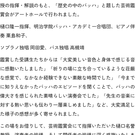
授の指揮・解説のもと、「歴史の中のバッハ」と題した芸術鑑
賞会がアートホールで行われました。
2026年9月入学者向け 新入生サイト
樋口隆一指揮、明治学院バッハ・アカデミー合唱団、ピアノ伴
奏 栗島和子、
MGグッズ オンラインショップ
ソプラノ独唱 岡田愛、バス独唱 高槻靖
（外部サイト）
鑑賞した受講生たちからは「大変美しい音色と身体で感じる音
に感動いたしました」「祈りの場に立ち合っているような荘厳
な感覚で、なかなか経験できない素敵な時間でした」「今まで
に知りえなかったバッハのエピソードを聞くことで、バッハの
キャンパス
アクセス
入試情報
案内
偉大さを感じられた素晴らしい演奏会でした」「先生の音楽に
対する熱い思いも伝わり一層楽しめました」など、大変満足し
お問合わせ
取材・撮影
資料請求
た様子の感想が多く寄せられました。
この場をお借りして、芸術鑑賞会にて指揮いただいた樋口名誉
教授、演奏者の皆様、そして関係者の皆様に深く感謝いたしま