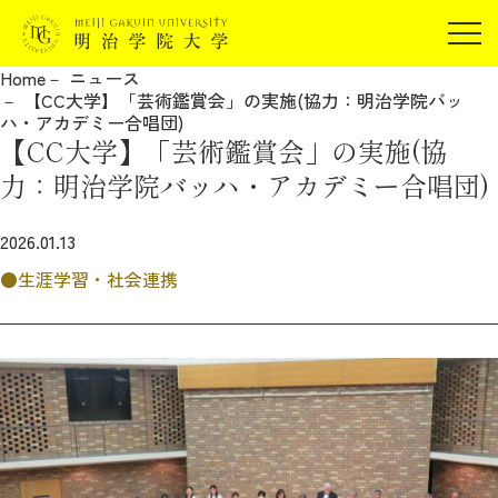
受験生の方
Home
ニュース
在学生の方
【CC大学】「芸術鑑賞会」の実施(協力：明治学院バッ
JP
EN
ハ・アカデミー合唱団)
卒業生の方
【CC大学】「芸術鑑賞会」の実施(協
保証人の方
力：明治学院バッハ・アカデミー合唱団)
企業・研究者の方
2026.01.13
地域・一般の方
受験生の方
在学生の方
生涯学習・社会連携
報道関係の方
卒業生の方
保証人の方
企業・研究者の方
地域・一般の方
報道関係の方
明治学院大学について