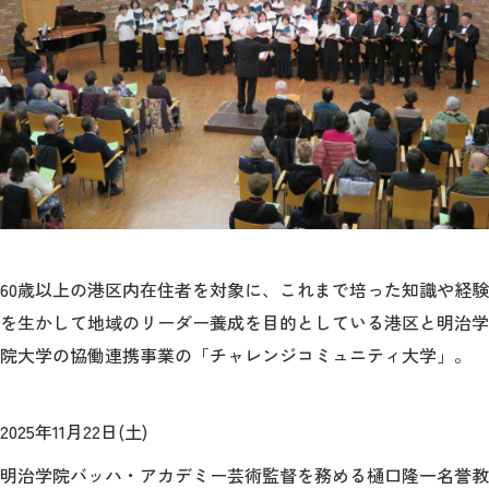
教育
研究
学生生活
留学・国際交流
キャリア
ボランティア
60歳以上の港区内在住者を対象に、これまで培った知識や経験
生涯学習・社会連携
を生かして地域のリーダー養成を目的としている港区と明治学
院大学の協働連携事業の「チャレンジコミュニティ大学」。
2025年11月22日(土)
入試情報サイト
明治学院バッハ・アカデミー芸術監督を務める樋口隆一名誉教