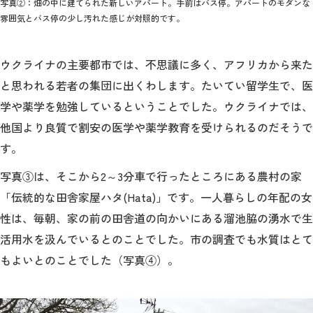
写真②：畑の中に建てられた新しいアパート。手前はバス停。アパートのモダンな
雰囲気とバス停の少し汚れた感じが対照的です。
ウクライナの主要都市では、不思議に多く、アフリカから来た
と思われる若者の集団に出くわします。たいてい留学生で、医
学や薬学を勉強しているということでした。ウクライナでは、
他国より良質で割安の医学や薬学教育を受けられるのだそうで
す。
写真③は、そこから2～3分車で行ったところにある農村の家
「伝統的な田舎家屋ハタ(Hata)」です。一人暮らしの年配の女
性は、毎朝、家の前の田舎道の向かいにある溜池脇の湧水で生
活用水を汲んでいるとのことでした。市の調査でも水質はとて
もよいとのことでした（写真④）。