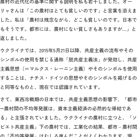
農村の近代化の基準に関する説明を私も若干しました。オー
リャさんは「この農村はとても貧しいのです」と言葉を添えま
した。私は「農村は残念ながら、どこも貧しいのです。日本で
もそうです。都市には、農村にない貧しさもありますが…」と
返しました。
ウクライナでは、2015年5月21日以降、共産主義の流布やその
シンボルの使用を禁じる通称「脱共産主義法」が発効し、共産
主義思想（＝マルクス・レーニン主義）やそのシンボルを使用
することは、ナチス・ドイツの思想やそのシンボルを掲げるの
と同等なものと、現在では認識されています。
さて、東西冷戦期の日本では、共産主義思想の影響下、「都市
―農村間の不均等発展は、資本主義経済の必然的な帰結であ
る」と主張されていました。ウクライナの農村に立つと、「ソ
ビエト共産主義」下の農村では、工業化の結果、都市－農村間
の「不均等発展」はむしろ進んだことがよくわかります。現