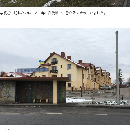
写真①：訪れたのは、2017年11月後半で、雪が降り始めていました。
2026年9月入学者向け 新入生サイト
MGグッズ オンラインショップ
（外部サイト）
キャンパス
アクセス
入試情報
案内
お問合わせ
取材・撮影
資料請求