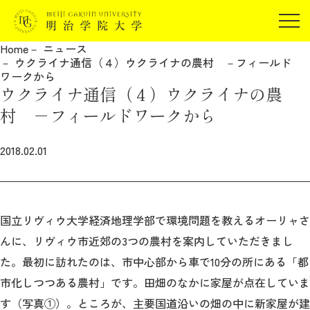
受験生の方
Home
ニュース
在学生の方
ウクライナ通信（４）ウクライナの農村 －フィールド
JP
EN
ワークから
卒業生の方
ウクライナ通信（４）ウクライナの農
保証人の方
村 －フィールドワークから
企業・研究者の方
2018.02.01
地域・一般の方
受験生の方
在学生の方
報道関係の方
卒業生の方
保証人の方
企業・研究者の方
地域・一般の方
国立リヴィウ大学経済地理学部で環境問題を教えるオーリャさ
報道関係の方
んに、リヴィウ市近郊の3つの農村を案内していただきまし
た。最初に訪れたのは、市中心部から車で10分の所にある「都
市化しつつある農村」です。田畑のなかに家屋が点在していま
明治学院大学について
す（写真①）。ところが、主要国道沿いの畑の中に新家屋が建