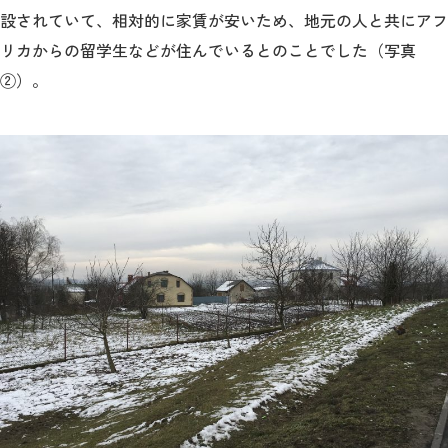
教育
設されていて、相対的に家賃が安いため、地元の人と共にアフ
リカからの留学生などが住んでいるとのことでした（写真
研究
②）。
学生生活
留学・国際交流
キャリア
ボランティア
生涯学習・社会連携
入試情報サイト