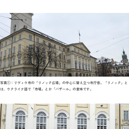
教育
研究
学生生活
留学・国際交流
キャリア
ボランティア
生涯学習・社会連携
写真①：リヴィウ市の「リノック広場」の中心に聳え立つ市庁舎。「リノック」と
は、ウクライナ語で「市場」とか「バザール」の意味です。
入試情報サイト