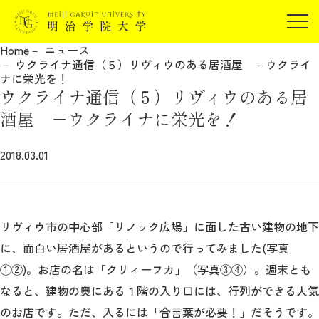
受験生の方
Home
ニュース
在学生の方
ウクライナ通信（５）リヴィウのある居酒屋 －ウクライ
JP
EN
ナに栄光を！
卒業生の方
ウクライナ通信（５）リヴィウのある居
保証人の方
酒屋 －ウクライナに栄光を！
企業・研究者の方
2018.03.01
地域・一般の方
受験生の方
在学生の方
報道関係の方
卒業生の方
保証人の方
企業・研究者の方
地域・一般の方
リヴィウ市の中心部「リノック広場」に面した古い建物の地下
報道関係の方
に、面白い居酒屋があるというので行ってみました(写真
①②)。お店の名は「クリィーフカ」（写真③④）。週末とも
なると、建物の奥にある１階の入り口には、行列ができる人気
明治学院大学について
のお店です。ただ、入るには「合言葉が必要！」だそうです。