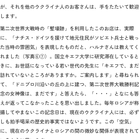
が、それを他のウクライナ人のお客さんは、手をたたいて歓迎
します。
第二次世界大戦時の「塹壕跡」を利用したこのお店は、実際
に、「ナチス・ドイツを援けて地元住民がソビエト兵士と戦っ
た当時の雰囲気」を表現したものだと、ハルナさんは教えてく
れました（写真⑥⑦）。国立キエフ大学に研究滞在していると
きに、お世話になっている若い世代の先生に「キエフで、まだ
訪れていないところがありますか。ご案内します」と尋ねられ
て、「ドニプロ川沿いの丘の上に建つ、第二次世界大戦勝利記
念の女神像は、まだです」と答えたら、「・・・」となにも答
えが返ってこなかったことを思い出しました。毎年ロシアが称
揚してやまないこの記念日は、現在のウクライナ人には、必ず
しも拍手喝采の歴史的事実ではないようです。この「空気」
に、現在のウクライナとロシアの間の微妙な関係が表現されて