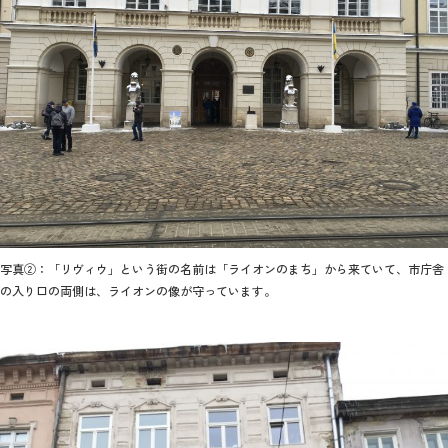
2026年9月入学者向け 新入生サイト
MGグッズ オンラインショップ
（外部サイト）
写真②：「リヴィウ」という街の名前は「ライオンのまち」から来ていて、市庁舎
の入り口の両側は、ライオンの像が守っています。
キャンパス
アクセス
入試情報
案内
お問合わせ
取材・撮影
資料請求