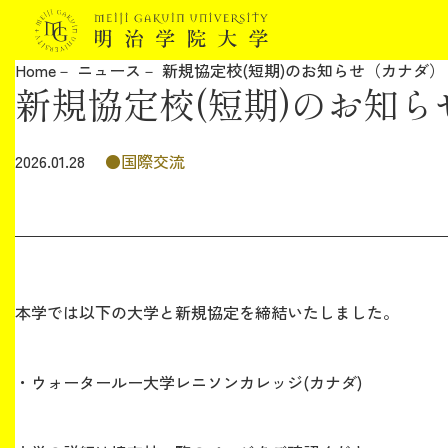
Home
ニュース
新規協定校(短期)のお知らせ（カナダ）
新規協定校(短期)のお知
明治学院大学について
教育
国際交流
2026.01.28
研究
学生生活
本学では以下の大学と新規協定を締結いたしました。
留学・国際交流
・ウォータールー大学レニソンカレッジ(カナダ)
キャリア
ボランティア