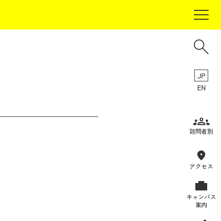
JP
EN
受験生の方
訪問者別
在学生の方
卒業生の方
アクセス
保証人の方
キャンパス
企業・研究者の方
案内
地域・一般の方