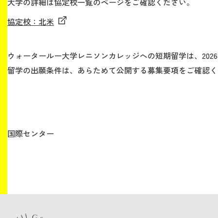
大学の詳細は協定校一覧のページをご確認ください。
協定校：北米
生涯学習・社会連携
ウォータールー大学レニソンカレッジへの短期留学は、202
留学の出願条件は、あらためて公開する募集要項をご確認く
入試情報サイト
2026年9月入学者向け 新入生サイト
国際センター
MGグッズ オンラインショップ
（外部サイト）