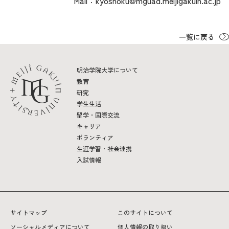
Mail：kyoshoku@mguad.meijigakuin.ac.jp
2026年9月入学者向け 新入生サイト
一覧に戻る
明治学院大学について
MGグッズ オンラインショップ
教育
（外部サイト）
研究
学生生活
留学・国際交流
キャリア
ボランティア
生涯学習・社会連携
キャンパス
アクセス
入試情報
案内
入試情報
お問合わせ
取材・撮影
資料請求
サイトマップ
このサイトについて
ソーシャルメディアについて
個人情報の取り扱い