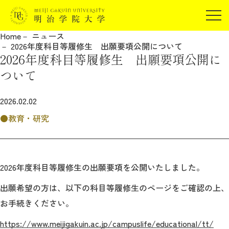
受験生の方
Home
ニュース
在学生の方
2026年度科目等履修生 出願要項公開について
JP
EN
2026年度科目等履修生 出願要項公開に
卒業生の方
ついて
保証人の方
企業・研究者の方
2026.02.02
地域・一般の方
教育・研究
受験生の方
在学生の方
報道関係の方
卒業生の方
保証人の方
企業・研究者の方
地域・一般の方
2026年度科目等履修生の出願要項を公開いたしました。
報道関係の方
出願希望の方は、以下の科目等履修生のページをご確認の上、
お手続きください。
明治学院大学について
https://www.meijigakuin.ac.jp/campuslife/educational/tt/