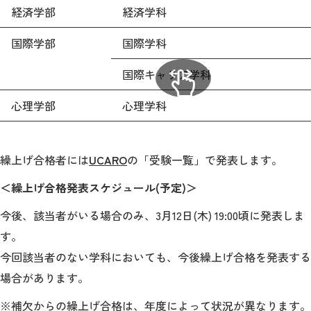
教育
経済学部
経済学科
研究
国際学部
国際学科
学生生活
国際キャリア学科
留学・国際交流
心理学部
心理学科
キャリア
繰上げ合格者には
UCARO
の「受験一覧」で発表
します。
ボランティア
＜繰上げ合格発表スケジュール(予定)＞
生涯学習・社会連携
今後、該当者がいる場合のみ、3月12日(木) 19:00頃に発表しま
す。
今回該当者のない学科においても、今後繰上げ合格を発表する
場合があります。
入試情報サイト
※補欠からの繰上げ合格は、年度によって状況が異なります。