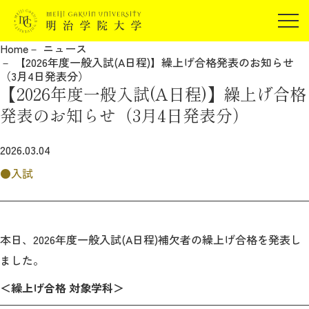
受験生の方
Home
ニュース
在学生の方
【2026年度一般入試(A日程)】繰上げ合格発表のお知らせ
JP
EN
（3月4日発表分）
卒業生の方
【2026年度一般入試(A日程)】繰上げ合格
保証人の方
発表のお知らせ（3月4日発表分）
企業・研究者の方
2026.03.04
地域・一般の方
受験生の方
在学生の方
入試
報道関係の方
卒業生の方
保証人の方
企業・研究者の方
地域・一般の方
報道関係の方
本日、2026年度一般入試(A日程)補欠者の繰上げ合格を発表し
ました。
明治学院大学について
＜繰上げ合格 対象学科＞