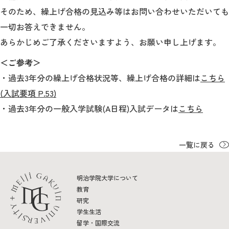
そのため、繰上げ合格の見込み等はお問い合わせいただいても
一切お答えできません。
2026年9月入学者向け 新入生サイト
あらかじめご了承くださいますよう、お願い申し上げます。
＜ご参考＞
・過去3年分の繰上げ合格状況等、繰上げ合格の詳細は
こちら
MGグッズ オンラインショップ
(入試要項 P.53)
（外部サイト）
・過去3年分の一般入学試験(A日程)入試データは
こちら
一覧に戻る
キャンパス
アクセス
入試情報
案内
明治学院大学について
お問合わせ
取材・撮影
資料請求
教育
研究
学生生活
留学・国際交流