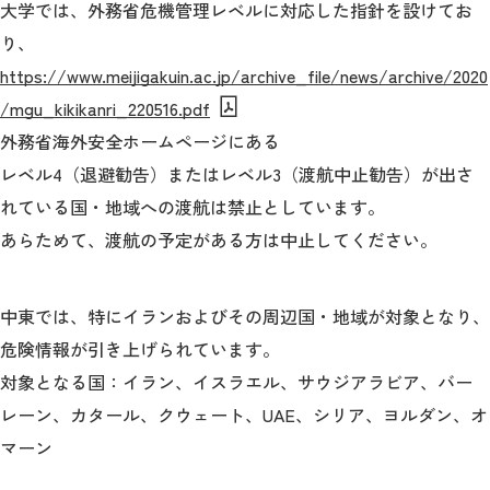
教育
大学では、外務省危機管理レベルに対応した指針を設けてお
り、
研究
https://www.meijigakuin.ac.jp/archive_file/news/archive/2020
/mgu_kikikanri_220516.pdf
学生生活
外務省海外安全ホームページにある
留学・国際交流
レベル4（退避勧告）またはレベル3（渡航中止勧告）が出さ
れている国・地域への渡航は禁止としています。
キャリア
あらためて、渡航の予定がある方は中止してください。
ボランティア
中東では、特にイランおよびその周辺国・地域が対象となり、
生涯学習・社会連携
危険情報が引き上げられています。
対象となる国：イラン、イスラエル、サウジアラビア、バー
レーン、カタール、クウェート、UAE、シリア、ヨルダン、オ
入試情報サイト
マーン