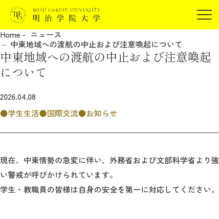
受験生の方
Home
ニュース
在学生の方
中東地域への渡航の中止および注意喚起について
JP
EN
中東地域への渡航の中止および注意喚起
卒業生の方
について
保証人の方
企業・研究者の方
2026.04.08
地域・一般の方
学生生活
国際交流
お知らせ
受験生の方
在学生の方
報道関係の方
卒業生の方
保証人の方
企業・研究者の方
地域・一般の方
現在、中東情勢の急変に伴い、外務省および文部科学省より強
報道関係の方
い警戒が呼びかけられています。
学生・教職員の皆様は自身の安全を第一に対応してください。
明治学院大学について