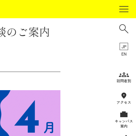
談のご案内
JP
EN
受験生の方
訪問者別
在学生の方
卒業生の方
アクセス
保証人の方
キャンパス
企業・研究者の方
案内
地域・一般の方