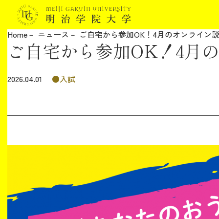
Home
ニュース
ご自宅から参加OK！4月のオンライン
ご自宅から参加OK！4月
明治学院大学について
教育
入試
2026.04.01
研究
学生生活
留学・国際交流
キャリア
ボランティア