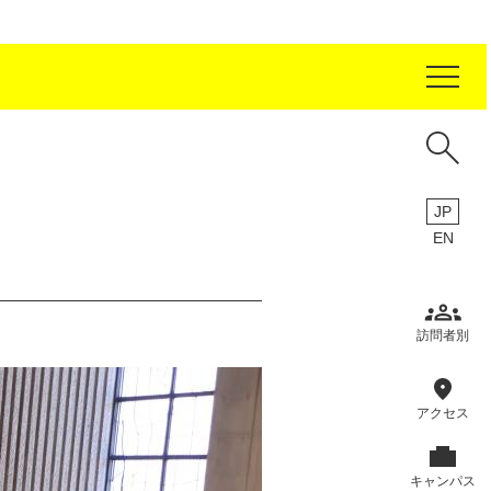
JP
EN
受験生の方
在学生の方
卒業生の方
訪問者別
保証人の方
企業・研究者の方
アクセス
地域・一般の方
報道関係の方
キャンパス