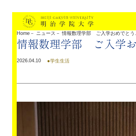
明治学院大学について
Home
ニュース
情報数理学部 ご入学おめでとう
情報数理学部 ご入学
教育
2026.04.10
学生生活
研究
学生生活
留学・国際交流
キャリア
ボランティア