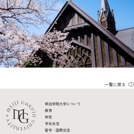
教育
研究
学生生活
留学・国際交流
キャリア
ボランティア
一覧に戻る
生涯学習・社会連携
明治学院大学について
教育
研究
入試情報サイト
学生生活
留学・国際交流