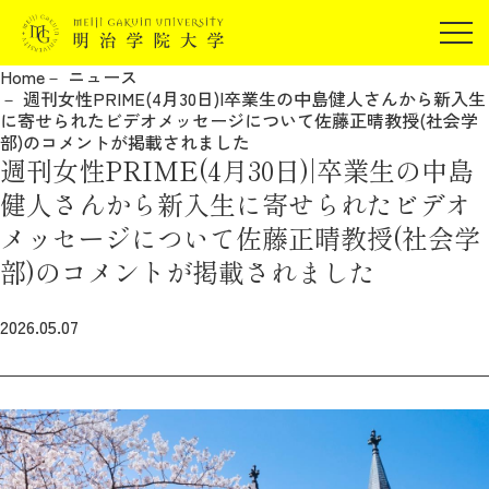
受験生の方
Home
ニュース
在学生の方
週刊女性PRIME(4月30日)|卒業生の中島健人さんから新入生
JP
EN
に寄せられたビデオメッセージについて佐藤正晴教授(社会学
卒業生の方
部)のコメントが掲載されました
週刊女性PRIME(4月30日)|卒業生の中島
保証人の方
健人さんから新入生に寄せられたビデオ
企業・研究者の方
メッセージについて佐藤正晴教授(社会学
地域・一般の方
受験生の方
在学生の方
部)のコメントが掲載されました
報道関係の方
卒業生の方
保証人の方
2026.05.07
企業・研究者の方
地域・一般の方
報道関係の方
明治学院大学について