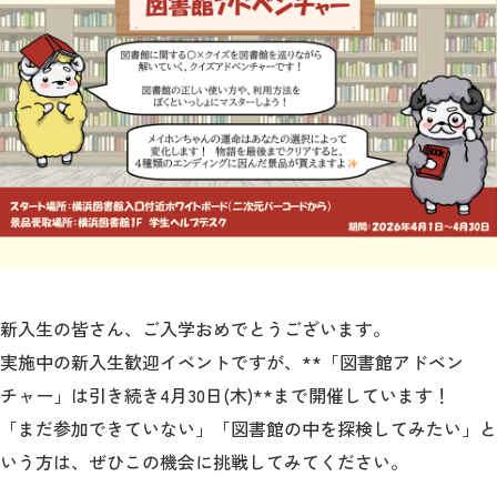
教育
研究
学生生活
留学・国際交流
キャリア
ボランティア
生涯学習・社会連携
新入生の皆さん、ご入学おめでとうございます。
実施中の新入生歓迎イベントですが、**「図書館アドベン
チャー」は引き続き4月30日(木)**まで開催しています！
「まだ参加できていない」「図書館の中を探検してみたい」と
入試情報サイト
いう方は、ぜひこの機会に挑戦してみてください。