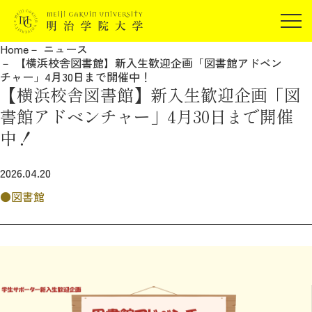
受験生の方
Home
ニュース
在学生の方
【横浜校舎図書館】新入生歓迎企画「図書館アドベン
JP
EN
チャー」4月30日まで開催中！
卒業生の方
【横浜校舎図書館】新入生歓迎企画「図
保証人の方
書館アドベンチャー」4月30日まで開催
企業・研究者の方
中！
地域・一般の方
受験生の方
在学生の方
2026.04.20
報道関係の方
卒業生の方
保証人の方
図書館
企業・研究者の方
地域・一般の方
報道関係の方
明治学院大学について