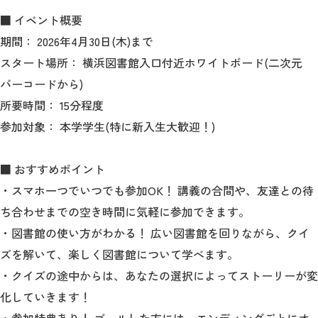
■ イベント概要
2026年9月入学者向け 新入生サイト
期間： 2026年4月30日(木)まで
スタート場所： 横浜図書館入口付近ホワイトボード(二次元
バーコードから)
所要時間： 15分程度
MGグッズ オンラインショップ
参加対象： 本学学生(特に新入生大歓迎！)
（外部サイト）
■ おすすめポイント
・スマホ一つでいつでも参加OK！ 講義の合間や、友達との待
ち合わせまでの空き時間に気軽に参加できます。
キャンパス
アクセス
入試情報
案内
・図書館の使い方がわかる！ 広い図書館を回りながら、クイ
ズを解いて、楽しく図書館について学べます。
お問合わせ
取材・撮影
資料請求
・クイズの途中からは、あなたの選択によってストーリーが変
化していきます！