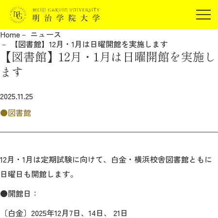
受験生の方
Home
ニュース
在学生の方
【図書館】12月・1月は日曜開館を実施します
JP
EN
【図書館】12月・1月は日曜開館を実施し
卒業生の方
ます
保証人の方
企業・研究者の方
2025.11.25
地域・一般の方
図書館
受験生の方
在学生の方
報道関係の方
卒業生の方
保証人の方
企業・研究者の方
地域・一般の方
12月・1月は定期試験に向けて、白金・横浜校舎図書館ともに
報道関係の方
日曜日も開館します。
●開館日：
明治学院大学について
〔白金〕2025年12月7日、14日、 21日