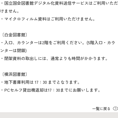
・国立国会図書館デジタル化資料送信サービスはご利用いただ
けません。
2026年9月入学者向け 新入生サイト
・マイクロフィルム資料はご利用いただけません。
〔白金図書館〕
MGグッズ オンラインショップ
・入口、カウンターは2階をご利用ください。(5階入口・カウ
（外部サイト）
ンターは閉鎖)
・閉架資料の取出しには、通常よりも時間がかかります。
〔横浜図書館〕
キャンパス
アクセス
入試情報
・地下書庫利用は 17：30 までとなります。
案内
・PCセルフ貸出機返却は17：30までにお願いします。
お問合わせ
取材・撮影
資料請求
一覧に戻る