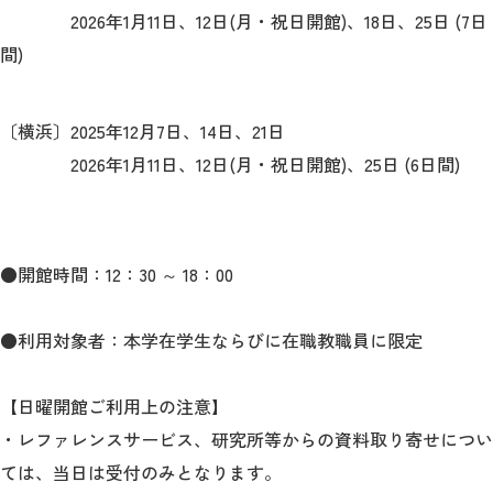
教育
2026年1月11日、12日(月・祝日開館)、18日、25日 (7日
間)
研究
学生生活
〔横浜〕2025年12月7日、14日、21日
留学・国際交流
2026年1月11日、12日(月・祝日開館)、25日 (6日間)
キャリア
ボランティア
●開館時間：12：30 ～ 18：00
生涯学習・社会連携
●利用対象者：本学在学生ならびに在職教職員に限定
【日曜開館ご利用上の注意】
・レファレンスサービス、研究所等からの資料取り寄せについ
入試情報サイト
ては、当日は受付のみとなります。