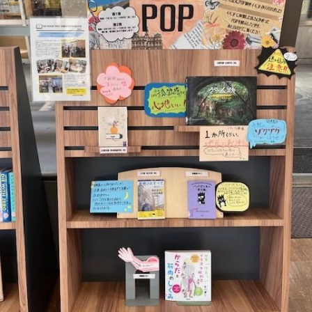
教育
研究
学生生活
留学・国際交流
キャリア
ボランティア
生涯学習・社会連携
入試情報サイト