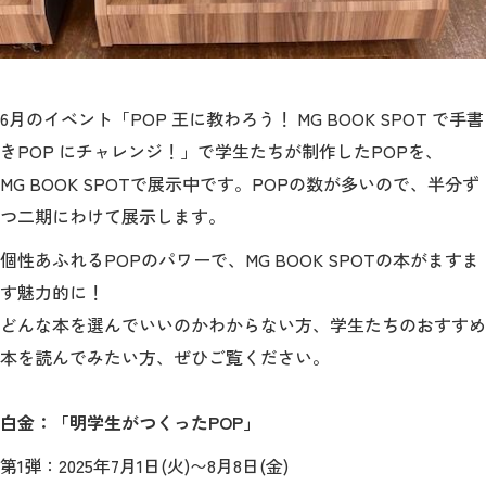
2026年9月入学者向け 新入生サイト
6月のイベント「POP 王に教わろう！ MG BOOK SPOT で手書
きPOP にチャレンジ！」で学生たちが制作したPOPを、
MGグッズ オンラインショップ
MG BOOK SPOTで展示中です。POPの数が多いので、半分ず
（外部サイト）
つ二期にわけて展示します。
個性あふれるPOPのパワーで、MG BOOK SPOTの本がますま
す魅力的に！
キャンパス
アクセス
入試情報
どんな本を選んでいいのかわからない方、学生たちのおすすめ
案内
本を読んでみたい方、ぜひご覧ください。
お問合わせ
取材・撮影
資料請求
白金：「明学生がつくったPOP」
第1弾：2025年7月1日(火)〜8月8日(金)