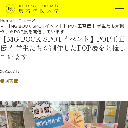
受験生の方
Home
ニュース
在学生の方
【MG BOOK SPOTイベント】POP王直伝！ 学生たちが制
JP
EN
作したPOP展を開催しています
卒業生の方
【MG BOOK SPOTイベント】POP王直
保証人の方
伝！ 学生たちが制作したPOP展を開催し
企業・研究者の方
ています
地域・一般の方
受験生の方
在学生の方
2025.07.17
報道関係の方
卒業生の方
保証人の方
図書館
企業・研究者の方
地域・一般の方
報道関係の方
明治学院大学について