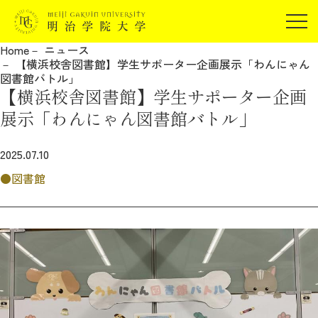
受験生の方
Home
ニュース
在学生の方
【横浜校舎図書館】学生サポーター企画展示「わんにゃん
JP
EN
図書館バトル」
卒業生の方
【横浜校舎図書館】学生サポーター企画
保証人の方
展示「わんにゃん図書館バトル」
企業・研究者の方
2025.07.10
地域・一般の方
受験生の方
在学生の方
図書館
報道関係の方
卒業生の方
保証人の方
企業・研究者の方
地域・一般の方
報道関係の方
明治学院大学について