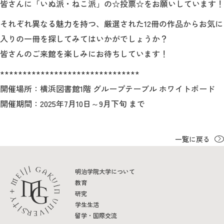
皆さんに「いぬ派・ねこ派」の☆投票☆をお願いしています！
それぞれ異なる魅力を持つ、厳選された12冊の作品からお気に
2026年9月入学者向け 新入生サイト
入りの一冊を探してみてはいかがでしょうか？
皆さんのご来館を楽しみにお待ちしています！
*******************************
MGグッズ オンラインショップ
開催場所：横浜図書館1階 グループテーブル ホワイトボード
（外部サイト）
開催期間：2025年7月10日～9月下旬 まで
一覧に戻る
キャンパス
アクセス
入試情報
案内
明治学院大学について
お問合わせ
取材・撮影
資料請求
教育
研究
学生生活
留学・国際交流