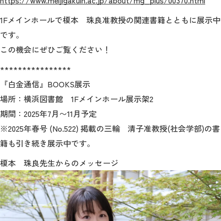
https://www.meijigakuin.ac.jp/about/mg_plus/00370.html
1Fメインホールで榎本 珠良准教授の関連書籍とともに展示中
です。
この機会にぜひご覧ください！
****************
『白金通信』BOOKS展示
場所：横浜図書館 1Fメインホール展示架2
期間：2025年7月〜11月予定
※2025年春号 (No.522) 掲載の三輪 清子准教授(社会学部)の書
籍も引き続き展示中です。
榎本 珠良先生からのメッセージ