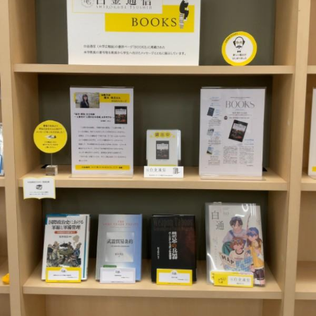
教育
研究
学生生活
留学・国際交流
キャリア
ボランティア
生涯学習・社会連携
入試情報サイト