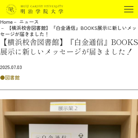
受験生の方
Home
ニュース
在学生の方
【横浜校舎図書館】『白金通信』BOOKS展示に新しいメッ
JP
EN
セージが届きました！
卒業生の方
【横浜校舎図書館】『白金通信』BOOKS
保証人の方
展示に新しいメッセージが届きました！
企業・研究者の方
2025.07.03
地域・一般の方
受験生の方
在学生の方
図書館
報道関係の方
卒業生の方
保証人の方
企業・研究者の方
地域・一般の方
報道関係の方
明治学院大学について