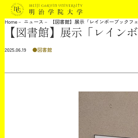
Home
ニュース
【図書館】展示「レインボーブックフ
【図書館】展示「レインボ
明治学院大学について
教育
図書館
2025.06.19
研究
学生生活
留学・国際交流
キャリア
ボランティア