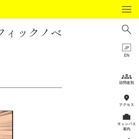
フィックノベ
JP
EN
受験生の方
訪問者別
在学生の方
卒業生の方
アクセス
保証人の方
キャンパス
企業・研究者の方
案内
地域・一般の方