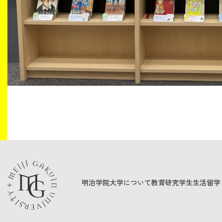
明治学院大学について
教育
研究
学生生活
留学