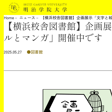
Home
ニュース
【横浜校舎図書館】企画展示「文字と
【横浜校舎図書館】企画展
明治学院大学について
ルとマンガ」開催中です
教育
図書館
2025.05.27
研究
学生生活
留学・国際交流
キャリア
ボランティア