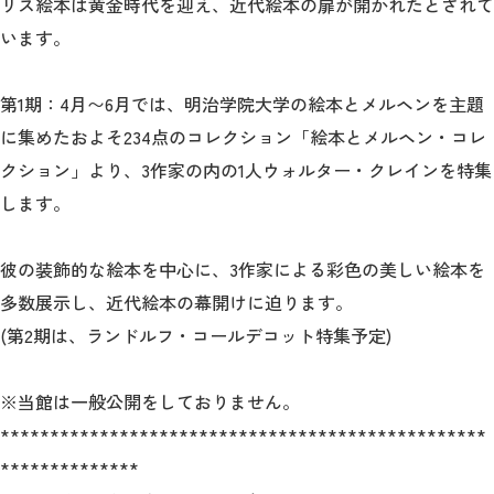
リス絵本は黄金時代を迎え、近代絵本の扉が開かれたとされて
います。
2026年9月入学者向け 新入生サイト
第1期：4月〜6月では、明治学院大学の絵本とメルヘンを主題
に集めたおよそ234点のコレクション「絵本とメルヘン・コレ
MGグッズ オンラインショップ
クション」より、3作家の内の1人ウォルター・クレインを特集
（外部サイト）
します。
彼の装飾的な絵本を中心に、3作家による彩色の美しい絵本を
多数展示し、近代絵本の幕開けに迫ります。
キャンパス
アクセス
入試情報
(第2期は、ランドルフ・コールデコット特集予定)
案内
お問合わせ
※当館は一般公開をしておりません。
取材・撮影
資料請求
*************************************************
**************