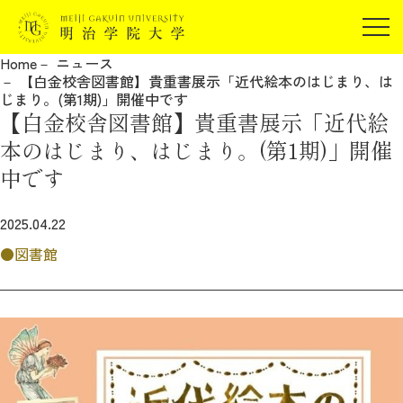
受験生の方
Home
ニュース
在学生の方
【白金校舎図書館】貴重書展示「近代絵本のはじまり、は
JP
EN
じまり。(第1期)」開催中です
卒業生の方
【白金校舎図書館】貴重書展示「近代絵
保証人の方
本のはじまり、はじまり。(第1期)」開催
企業・研究者の方
中です
地域・一般の方
受験生の方
在学生の方
2025.04.22
報道関係の方
卒業生の方
保証人の方
図書館
企業・研究者の方
地域・一般の方
報道関係の方
明治学院大学について