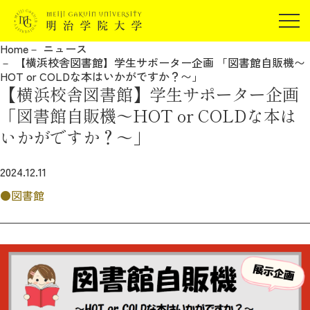
受験生の方
Home
ニュース
在学生の方
【横浜校舎図書館】学生サポーター企画 「図書館自販機〜
JP
EN
HOT or COLDな本はいかがですか？〜」
卒業生の方
【横浜校舎図書館】学生サポーター企画
保証人の方
「図書館自販機〜HOT or COLDな本は
企業・研究者の方
いかがですか？〜」
地域・一般の方
受験生の方
在学生の方
2024.12.11
報道関係の方
卒業生の方
保証人の方
図書館
企業・研究者の方
地域・一般の方
報道関係の方
明治学院大学について