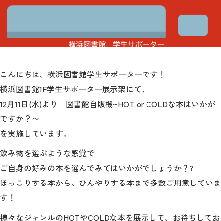
2026年9月入学者向け 新入生サイト
こんにちは、横浜図書館学生サポーターです！
MGグッズ オンラインショップ
横浜図書館1F学生サポーター展示架にて、
（外部サイト）
12月11日(水)より「図書館自販機~HOT or COLDな本はいかが
ですか？〜」
を実施しています。
キャンパス
アクセス
入試情報
飲み物を選ぶような感覚で
案内
ご自身の好みの本を選んでみてはいかがでしょうか？?
お問合わせ
取材・撮影
資料請求
ほっこりする本から、ひんやりする本まで多数ご用意していま
す！
様々なジャンルのHOTやCOLDな本を展示して、お待ちしてお