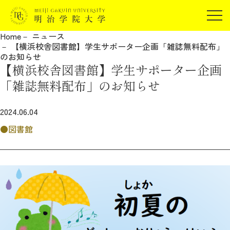
受験生の方
Home
ニュース
在学生の方
【横浜校舎図書館】学生サポーター企画「雑誌無料配布」
JP
EN
のお知らせ
卒業生の方
【横浜校舎図書館】学生サポーター企画
保証人の方
「雑誌無料配布」のお知らせ
企業・研究者の方
2024.06.04
地域・一般の方
受験生の方
在学生の方
図書館
報道関係の方
卒業生の方
保証人の方
企業・研究者の方
地域・一般の方
報道関係の方
明治学院大学について