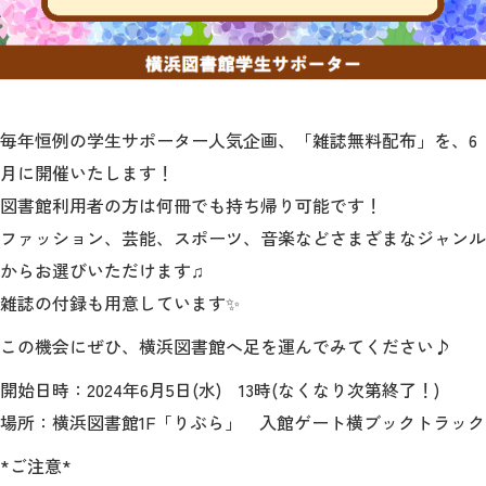
2026年9月入学者向け 新入生サイト
毎年恒例の学生サポーター人気企画、「雑誌無料配布」を、6
MGグッズ オンラインショップ
月に開催いたします！
（外部サイト）
図書館利用者の方は何冊でも持ち帰り可能です！
ファッション、芸能、スポーツ、音楽などさまざまなジャンル
からお選びいただけます♫
雑誌の付録も用意しています✨
キャンパス
アクセス
入試情報
案内
この機会にぜひ、横浜図書館へ足を運んでみてください♪
開始日時：2024年6月5日(水) 13時(なくなり次第終了！)
お問合わせ
取材・撮影
資料請求
場所：横浜図書館1F「りぶら」 入館ゲート横ブックトラック
*ご注意*