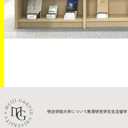
明治学院大学について
教育
研究
学生生活
留学