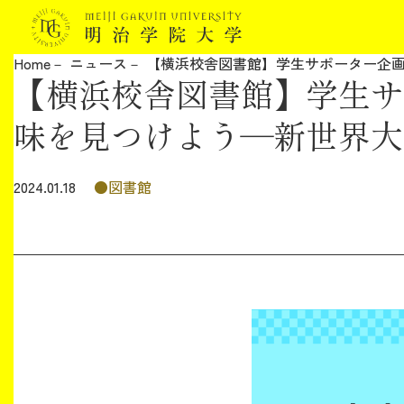
Home
ニュース
【横浜校舎図書館】学生サポーター企画
【横浜校舎図書館】学生サ
明治学院大学について
味を見つけよう―新世界大
教育
図書館
2024.01.18
研究
学生生活
留学・国際交流
キャリア
ボランティア