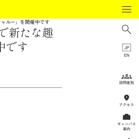
シャル―」を開催中です
で新たな趣
中です
JP
EN
受験生の方
訪問者別
在学生の方
卒業生の方
アクセス
保証人の方
キャンパス
企業・研究者の方
案内
地域・一般の方