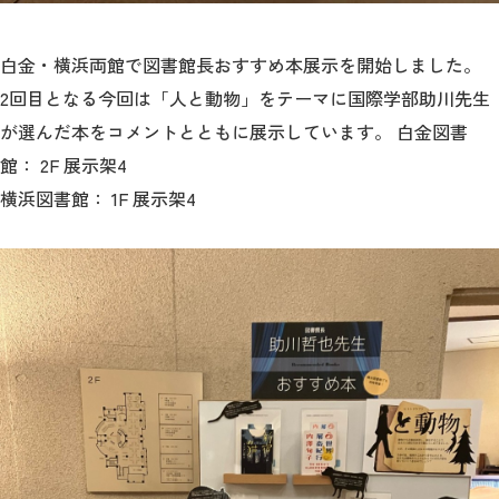
2026年9月入学者向け 新入生サイト
白金・横浜両館で図書館長おすすめ本展示を開始しました。
2回目となる今回は「人と動物」をテーマに国際学部助川先生
が選んだ本をコメントとともに展示しています。 白金図書
館： 2F 展示架4
MGグッズ オンラインショップ
横浜図書館： 1F 展示架4
（外部サイト）
キャンパス
アクセス
入試情報
案内
お問合わせ
取材・撮影
資料請求