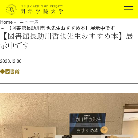
受験生の方
Home
ニュース
在学生の方
【図書館長助川哲也先生おすすめ本】展示中です
JP
EN
【図書館長助川哲也先生おすすめ本】展
卒業生の方
示中です
保証人の方
企業・研究者の方
2023.12.06
地域・一般の方
図書館
受験生の方
在学生の方
報道関係の方
卒業生の方
保証人の方
企業・研究者の方
地域・一般の方
報道関係の方
明治学院大学について