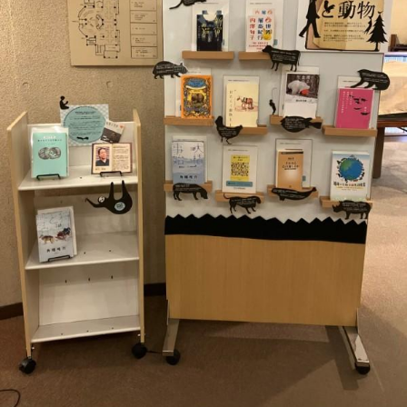
教育
研究
学生生活
留学・国際交流
キャリア
ボランティア
生涯学習・社会連携
入試情報サイト