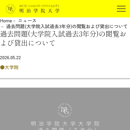
受験生の方
Home
ニュース
在学生の方
過去問題(大学院入試過去3年分)の閲覧および貸出について
JP
EN
過去問題(大学院入試過去3年分)の閲覧お
卒業生の方
よび貸出について
保証人の方
企業・研究者の方
2026.05.22
地域・一般の方
大学院
受験生の方
在学生の方
報道関係の方
卒業生の方
保証人の方
企業・研究者の方
地域・一般の方
報道関係の方
明治学院大学について