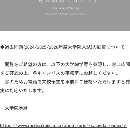
教育
研究
学生生活
留学・国際交流
◆過去問題(2024/2025/2026年度大学院入試)の閲覧について
キャリア
閲覧をご希望の方は、以下の大学院学暦を参照し、窓口時間
ボランティア
をご確認の上、各キャンパスの事務室にお越しください。
念のためお電話で来校予定を事前にご連絡いただけますと確
生涯学習・社会連携
実に対応いたします。
大学院学暦
入試情報サイト
https://www.meijigakuin.ac.jp/about/brief/calendar/index.ht