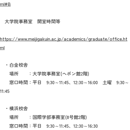
ml#B
2026年9月入学者向け 新入生サイト
大学院事務室 開室時間等
https://www.meijigakuin.ac.jp/academics/graduate/office.ht
MGグッズ オンラインショップ
ml
（外部サイト）
・白金校舎
場所 ：大学院事務室(ヘボン館2階)
窓口時間：平日 9:30～11:45、12:30～16:00 土曜 9:30～
キャンパス
アクセス
入試情報
案内
11:45
お問合わせ
取材・撮影
資料請求
・横浜校舎
場所 ：国際学部事務室(8号館2階)
窓口時間：平日 9:30～11:45、12:30～16:30