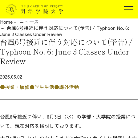
受験生の方
Home
ニュース
在学生の方
台風6号接近に伴う対応について(予告) / Typhoon No. 6:
JP
EN
June 3 Classes Under Review
卒業生の方
台風6号接近に伴う対応について(予告) /
保証人の方
Typhoon No. 6: June 3 Classes Under
企業・研究者の方
Review
地域・一般の方
受験生の方
在学生の方
2026.06.02
報道関係の方
卒業生の方
保証人の方
授業・履修
学生生活
課外活動
企業・研究者の方
地域・一般の方
報道関係の方
台風6号接近に伴い、6月3日（水）の
学部・大学院の授業につ
いて、現在対応を検討しております。
明治学院大学について