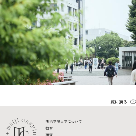
教育
研究
学生生活
留学・国際交流
キャリア
ボランティア
生涯学習・社会連携
一覧に戻る
明治学院大学について
入試情報サイト
教育
研究