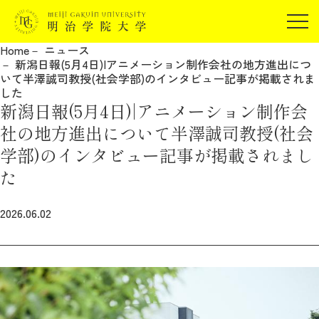
受験生の方
Home
ニュース
在学生の方
新潟日報(5月4日)|アニメーション制作会社の地方進出につ
JP
EN
いて半澤誠司教授(社会学部)のインタビュー記事が掲載されま
卒業生の方
した
新潟日報(5月4日)|アニメーション制作会
保証人の方
社の地方進出について半澤誠司教授(社会
企業・研究者の方
学部)のインタビュー記事が掲載されまし
地域・一般の方
受験生の方
在学生の方
た
報道関係の方
卒業生の方
保証人の方
2026.06.02
企業・研究者の方
地域・一般の方
報道関係の方
明治学院大学について