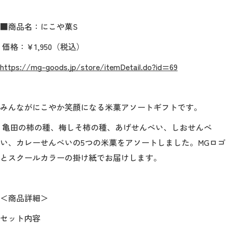
■商品名：にこや菓
S
価格：￥
1,950
（税込）
https://mg-goods.jp/store/itemDetail.do?id=69
みんながにこやか笑顔になる米菓アソートギフトです。
亀田の柿の種、梅しそ柿の種、あげせんべい、しおせんべ
い、カレーせんべいの
5
つの米菓をアソートしました。
MG
ロゴ
とスクールカラーの掛け紙でお届けします。
＜商品詳細＞
セット内容