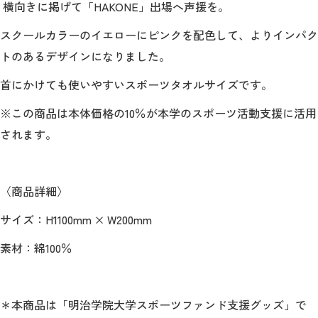
横向きに掲げて「
HAKONE
」出場へ声援を。
スクールカラーのイエローにピンクを配色して、よりインパク
2026年9月入学者向け 新入生サイト
トのあるデザインになりました。
首にかけても使いやすいスポーツタオルサイズです。
MGグッズ オンラインショップ
※この商品は本体価格の
10
％が本学のスポーツ活動支援に活用
（外部サイト）
されます。
〈商品詳細〉
キャンパス
アクセス
入試情報
サイズ：
H1100mm × W200mm
案内
素材：綿
100
％
お問合わせ
取材・撮影
資料請求
＊本商品は「明治学院大学スポーツファンド支援グッズ」で