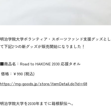
教育
研究
学生生活
留学・国際交流
明治学院大学ボランティア・スポーツファンド支援グッズとし
て下記2つの新グッズが販売開始になりました！
キャリア
ボランティア
■商品名：
Road to HAKONE 2030
応援タオル
生涯学習・社会連携
価格：￥
990 (
税込
)
https://mg-goods.jp/store/itemDetail.do?id=68
入試情報サイト
明治学院大学を
2030
年までに箱根駅伝へ。