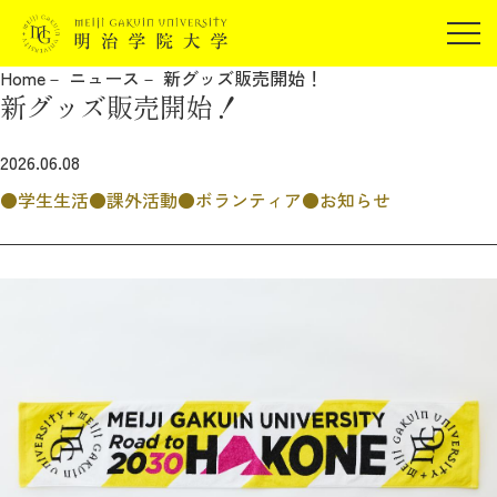
受験生の方
Home
ニュース
新グッズ販売開始！
在学生の方
新グッズ販売開始！
JP
EN
卒業生の方
2026.06.08
保証人の方
学生生活
課外活動
ボランティア
お知らせ
企業・研究者の方
地域・一般の方
受験生の方
在学生の方
報道関係の方
卒業生の方
保証人の方
企業・研究者の方
地域・一般の方
報道関係の方
明治学院大学について