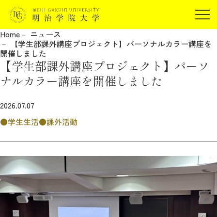
受験生の方
Home
ニュース
在学生の方
【学生部課外講座プロジェクト】パーソナルカラー講座を
JP
EN
開催しました
卒業生の方
【学生部課外講座プロジェクト】パーソ
保証人の方
ナルカラー講座を開催しました
企業・研究者の方
2026.07.07
地域・一般の方
受験生の方
在学生の方
学生生活
課外活動
報道関係の方
卒業生の方
保証人の方
企業・研究者の方
地域・一般の方
報道関係の方
明治学院大学について