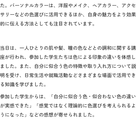
た。パーソナルカラーは、洋服やメイク、ヘアカラー、アクセ
サリーなどの色選びに活用できるほか、自身の魅力をより効果
2026年9月入学者向け 新入生サイト
的に伝える方法としても注目されています。
MGグッズ オンラインショップ
当日は、一人ひとりの肌や髪、瞳の色などとの調和に関する講
（外部サイト）
座が行われ、参加した学生たちは色による印象の違いを体感し
ました。また、自分に似合う色の特徴や取り入れ方について説
明を受け、日常生活や就職活動などさまざまな場面で活用でき
る知識を学びました。
キャンパス
アクセス
入試情報
案内
参加した学生からは、「自分に似合う色・似合わない色の違い
が実感できた」「感覚ではなく理論的に色選びを考えられるよ
お問合わせ
取材・撮影
資料請求
うになった」などの感想が寄せられました。