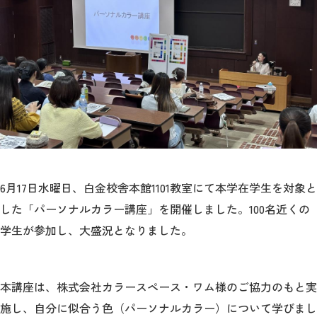
教育
研究
学生生活
留学・国際交流
キャリア
ボランティア
6
月
17
日水曜日、白金校舎本館
1101
教室にて本学在学生を対象と
生涯学習・社会連携
した「パーソナルカラー講座」を開催しました。
100
名近くの
学生が参加し、大盛況となりました。
本講座は、株式会社カラースペース・ワム様のご協力のもと実
入試情報サイト
施し、自分に似合う色（パーソナルカラー）について学びまし