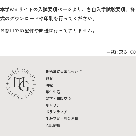
教育
本学Webサイトの
入試要項ページ
より、各自入学試験要項、様
研究
式のダウンロードや印刷を行ってください。
※窓口での配付や郵送は行っておりません。
学生生活
留学・国際交流
一覧に戻る
キャリア
明治学院大学について
ボランティア
教育
研究
生涯学習・社会連携
学生生活
留学・国際交流
キャリア
ボランティア
生涯学習・社会連携
入試情報サイト
入試情報