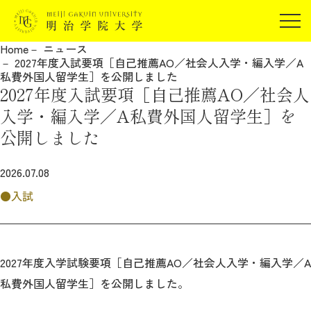
受験生の方
Home
ニュース
在学生の方
2027年度入試要項［自己推薦AO／社会人入学・編入学／A
JP
EN
私費外国人留学生］を公開しました
卒業生の方
2027年度入試要項［自己推薦AO／社会人
保証人の方
入学・編入学／A私費外国人留学生］を
企業・研究者の方
公開しました
地域・一般の方
受験生の方
在学生の方
2026.07.08
報道関係の方
卒業生の方
保証人の方
入試
企業・研究者の方
地域・一般の方
報道関係の方
2027年度入学試験要項［自己推薦AO／社会人入学・編入学／A
私費外国人留学生］を公開しました。
明治学院大学について