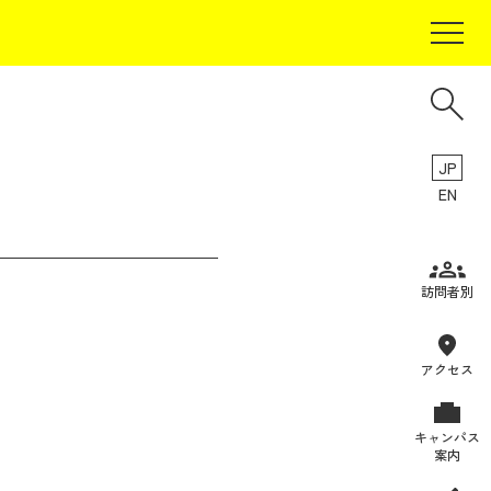
JP
EN
受験生の方
訪問者別
在学生の方
卒業生の方
アクセス
保証人の方
キャンパス
企業・研究者の方
案内
地域・一般の方