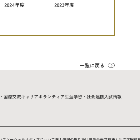
2024年度
2023年度
一覧に戻る
・国際交流
キャリア
ボランティア
生涯学習・社会連携
入試情報
いて
ソーシャルメディアについて
個人情報の取り扱い
情報公表
学校法人明治学院
教