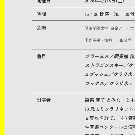
開催日
2026年4月18日(土)
時間
16：00 開演 （15：30
生涯学習・社会連携
会場
明治学院大学 白金アートホ
予約不要・無料・一般公開
入試情報サイト
曲目
ブラームス／間奏曲 作品
ストラビンスキー／ク
A.ブッシュ／クラリ
2026年9月入学者向け 新入生サイト
フックス／クラリネッ
出演者
冨菜 智子
とみな・ともこ (
10 歳よりクラリネ
MGグッズ オンラインショップ
文専攻を経て、国立音楽
（外部サイト）
生音楽コンクール県演奏