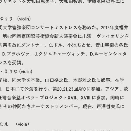
。クラリネットを大和田恵美子、大和田智彦、伊藤寛隆の各氏に
り （violin）
大学管弦楽団コンサートミストレスを務めた。2013年度福井
。第62回東京国際芸術協会新人演奏会に出演。ヴァイオリンを
楽を故K.グントナー、C.ドル、小池ちとせ、青山聖樹の各氏
、D.ブラホヴァ、J.クリムキェーヴィッチ、D.ルービンシュタ
ラスを受講。
な (violin)
学校、同大学を卒業。山口裕之氏、木野雅之氏に師事。在学
、日本にて公演を行う。第20,21,23回AYOに参加。アジア、欧
征爾音楽塾オペラ・プロジェクトⅩⅦ、ⅩⅧ に参加。同時に
ンとその仲間たちオーケストラメンバー。現在、戸澤哲夫氏に
え （viola）