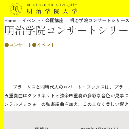
Home
イベント・公開講座
明治学院コンサートシリーズ
明治学院コンサートシリー
明治学院大学について
コンサート
イベント
教育
研究
学生生活
ブラームスと同時代人のロバート・フックスは、ブラー
五重奏曲はクラリネットと弦楽四重奏の多彩な音色が見事に
留学・国際交流
ンテルメッツォ」の弦楽編曲を加え、この上なく美しい響き
キャリア
ボランティア