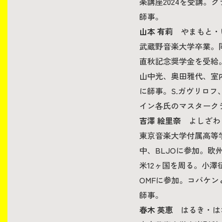
楽講座2024を受講
師事。
山本 有莉
やまもと・ゆう
武蔵野音楽大学卒業。同
直秋記念奨学金を受給
山中光、奥田雅代、室内
に師事。S.ガヴリロフ
イン各氏のマスターク
吉澤 絵里奈
よしざわ・えり
東京音楽大学付属高等
中、BLJOに参加。欧州
米12ヶ国を周る。小澤
OMFに参加。コバケ
師事。
春木 英恵
はるき・はな