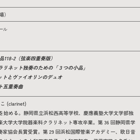
開場）
ール
118-2（弦楽四重奏版）
ラリネット独奏のための「３つの小品」
ネットとヴァイオリンのデュオ
ト五重奏曲
clarinet)
ットを始める。静岡県立浜松西高等学校、慶應義塾大学文学部独
大学大学院器楽科クラリネット専攻卒業。第 36 回静岡県学
家協会長賞受賞。第 29 回浜松国際管楽アカデミー、欧日音