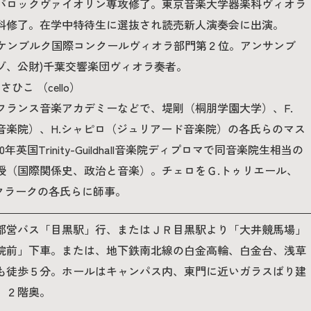
バロックヴァイオリン専攻修了。東京音楽大学器楽科ヴィオラ
科修了。在学中特待生に選抜され読売新人演奏会に出演。
ワッケンブルク国際コンクールヴィオラ部門第２位。アンサンブ
ゾ、公財)千葉交響楽団ヴィオラ奏者。
ひこ （cello）
フランス音楽アカデミーなどで、堤剛（桐朋学園大学）、F.
音楽院）、H.シャピロ（ジュリアード音楽院）の各氏らのマス
年英国Trinity-Guildhall音楽院ディプロマで同音楽院生相当の
授（国際関係史、政治と音楽）。チェロをＧ.トゥリエール、
クラークの各氏らに師事。
都営バス「目黒駅」行、またはＪＲ目黒駅より「大井競馬場」
院前」下車。または、地下鉄南北線の白金高輪、白金台、浅草
も徒歩５分。ホールはキャンパス内、東門に近いガラスばり建
」２階奥。