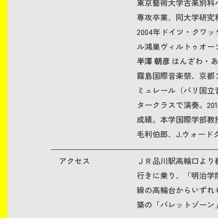
東京藝術大学古楽別科
専攻卒業、同大学研究
2004年ドイツ・ク
ル鴻巣ヴィルトゥオー
半澤 朝彦
はんざわ・あさ
霧島国際音楽祭、京都
ミュレール（パリ国立
タークラスで演奏。2010
成績。本学国際学部教
毛利伯郎、J.ウォード
アクセス
ＪＲ品川駅高輪口より
行きに乗り、「明治学
線の高輪台からいずれ
築の「パレットゾーン