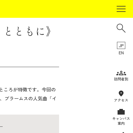
トとともに》
JP
EN
受験生の方
訪問者別
在学生の方
ところが特徴です。今回の
、ブラームスの人気曲「イ
卒業生の方
アクセス
保証人の方
キャンパス
企業・研究者の方
案内
地域・一般の方