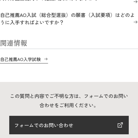
自己推薦AO入試（総合型選抜）の願書（入試要項）はどのよ
2026年9月入学者向け 新入生サイト
うに入手すればよいですか？
関連情報
MGグッズ オンラインショップ
（外部サイト）
自己推薦AO入学試験
キャンパス
アクセス
入試情報
この質問と内容でご不明な方は、フォームでのお問い
案内
合わせをご利用ください。
お問合わせ
取材・撮影
資料請求
フォームでのお問い合わせ