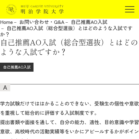
受験生の方
Home
お問い合わせ・Q&A
自己推薦AO入試
在学生の方
自己推薦AO入試（総合型選抜）とはどのような入試です
JP
EN
か？
卒業生の方
自己推薦AO入試（総合型選抜）とはどの
保証人の方
ような入試ですか？
企業・研究者の方
自己推薦AO入試
地域・一般の方
受験生の方
在学生の方
報道関係の方
卒業生の方
保証人の方
企業・研究者の方
地域・一般の方
報道関係の方
学力試験だけでははかることのできない、受験生の個性や意欲
を重視して総合的に評価する入試制度です。
提出書類や面接を通して、自分の能力、適性、目的意識や学習
明治学院大学について
意欲、高校時代の活動実績等をいかにアピールするかがポイン