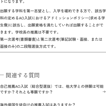
トになります。
教育
出願する学科を第一志望とし、入学を確約できる方で、該当学
研究
科の定めるAO入試におけるアドミッションポリシー(求める学
学生生活
生像)に該当し、出願資格を満たしていれば出願することがで
きます。学校長の推薦は不要です。
留学・国際交流
第一次選考(書類審査)と第二次選考(筆記試験・面接、または
面接のみ)の二段階選抜方式です。
キャリア
ボランティア
生涯学習・社会連携
関連する質問
自己推薦AO入試（総合型選抜）では、他大学との併願は可能
ですか？それとも専願ですか？
入試情報サイト
海外帰国生徒向けの推薦入試はありますか？