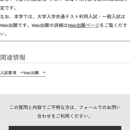
教育
定です。
研究
なお、本学では、大学入学共通テスト利用入試・一般入試は
Web出願です。Web出願の詳細は
Web出願ページ
をご覧くださ
学生生活
い。
留学・国際交流
関連情報
キャリア
ボランティア
入試要項
Web出願
生涯学習・社会連携
この質問と内容でご不明な方は、フォームでのお問い
合わせをご利用ください。
入試情報サイト