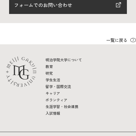
フォームでのお問い合わせ
2026年9月入学者向け 新入生サイト
一覧に戻る
MGグッズ オンラインショップ
（外部サイト）
明治学院大学について
教育
研究
学生生活
留学・国際交流
キャンパス
アクセス
入試情報
キャリア
案内
ボランティア
生涯学習・社会連携
お問合わせ
取材・撮影
資料請求
入試情報