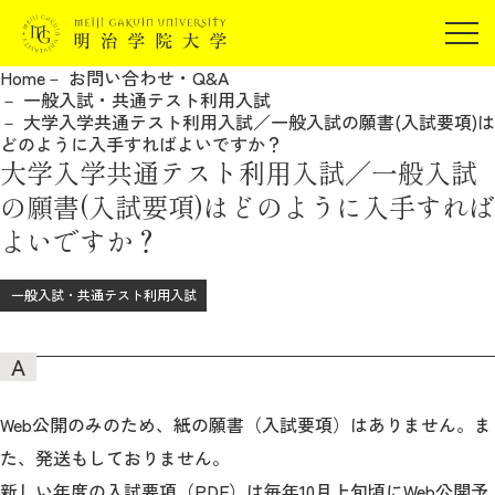
受験生の方
Home
お問い合わせ・Q&A
在学生の方
一般入試・共通テスト利用入試
JP
EN
大学入学共通テスト利用入試／一般入試の願書(入試要項)は
卒業生の方
どのように入手すればよいですか？
大学入学共通テスト利用入試／一般入試
保証人の方
の願書(入試要項)はどのように入手すれば
企業・研究者の方
よいですか？
地域・一般の方
受験生の方
在学生の方
報道関係の方
一般入試・共通テスト利用入試
卒業生の方
保証人の方
企業・研究者の方
地域・一般の方
報道関係の方
Web公開のみのため、紙の願書（入試要項）はありません。ま
明治学院大学について
た、発送もしておりません。
新しい年度の入試要項（PDF）は毎年10月上旬頃にWeb公開予