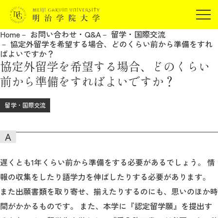
受験生の方
Home
お問い合わせ・Q&A
留学・国際交流
在学生の方
協定外留学を希望する場合、どのくらい前から準備をすれ
JP
EN
ばよいですか？
卒業生の方
協定外留学を希望する場合、どのくらい
保証人の方
前から準備をすればよいですか？
企業・研究者の方
留学・国際交流
地域・一般の方
受験生の方
在学生の方
報道関係の方
卒業生の方
保証人の方
企業・研究者の方
地域・一般の方
報道関係の方
遅くとも1年くらい前から準備をする必要があるでしょう。 情
報の収集をしたり語学力を伸ばしたりする必要があります。
また出願書類を取り寄せ、揃えたりするのにも、思いのほか時
明治学院大学について
間がかかるものです。 また、本学に『認定留学願』を提出す