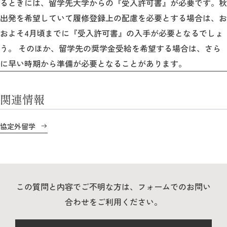
るときには、留学先大学からの『受入許可書』が必要です。秋
教育
出発を希望していて履修登録上の配慮を必要とする場合は、お
研究
およそ4月頃までに『受入許可書』の入手が必要となるでしょ
う。 そのほか、留学先の奨学金受給を希望する場合は、さら
学生生活
に早い時期から準備が必要となることがあります。
留学・国際交流
関連情報
キャリア
ボランティア
協定外留学
生涯学習・社会連携
この質問と内容でご不明な方は、フォームでのお問い
合わせをご利用ください。
入試情報サイト