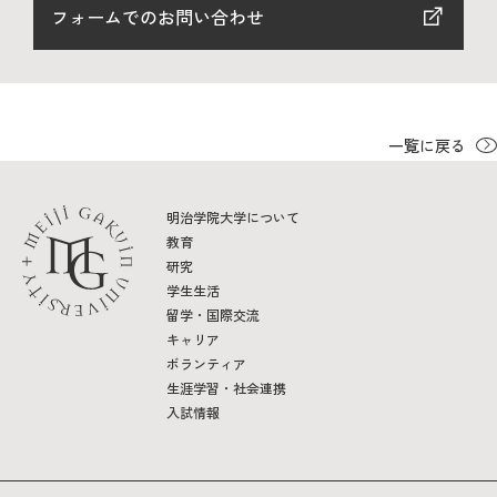
フォームでのお問い合わせ
2026年9月入学者向け 新入生サイト
一覧に戻る
MGグッズ オンラインショップ
（外部サイト）
明治学院大学について
教育
研究
学生生活
留学・国際交流
キャンパス
アクセス
入試情報
キャリア
案内
ボランティア
生涯学習・社会連携
お問合わせ
取材・撮影
資料請求
入試情報