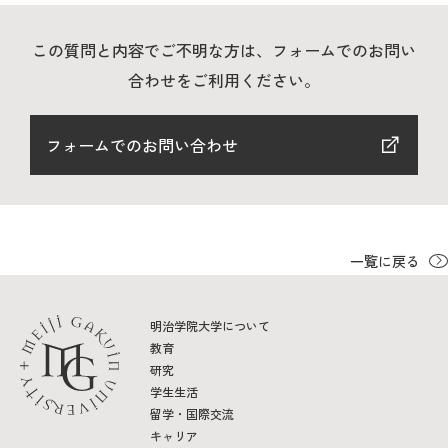
この質問と内容でご不明な方は、フォームでのお問い
2026年9月入学者向け 新入生サイト
合わせをご利用ください。
フォームでのお問い合わせ
MGグッズ オンラインショップ
（外部サイト）
一覧に戻る
キャンパス
アクセス
入試情報
案内
明治学院大学について
教育
お問合わせ
取材・撮影
資料請求
研究
学生生活
留学・国際交流
キャリア