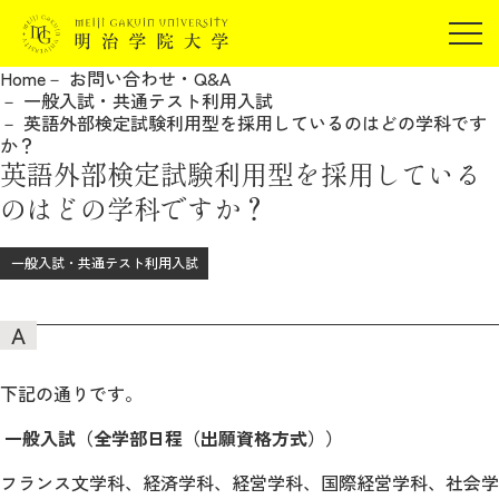
受験生の方
Home
お問い合わせ・Q&A
在学生の方
一般入試・共通テスト利用入試
JP
EN
英語外部検定試験利用型を採用しているのはどの学科です
卒業生の方
か？
英語外部検定試験利用型を採用している
保証人の方
のはどの学科ですか？
企業・研究者の方
地域・一般の方
一般入試・共通テスト利用入試
受験生の方
在学生の方
報道関係の方
卒業生の方
保証人の方
企業・研究者の方
地域・一般の方
報道関係の方
下記の通りです。
一般入試（全学部日程（出願資格方式））
明治学院大学について
フランス文学科、経済学科、経営学科、国際経営学科、社会学