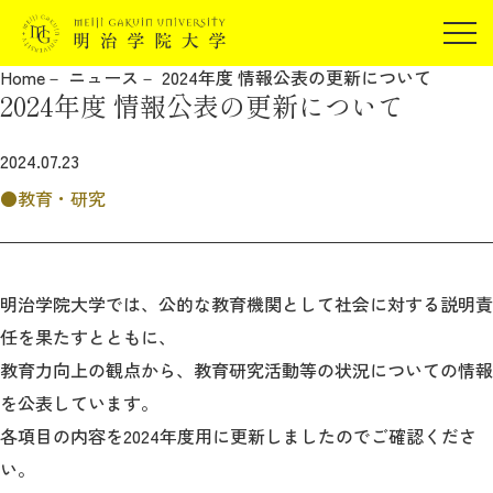
受験生の方
Home
ニュース
2024年度 情報公表の更新について
在学生の方
2024年度 情報公表の更新について
JP
EN
卒業生の方
2024.07.23
保証人の方
教育・研究
企業・研究者の方
地域・一般の方
受験生の方
在学生の方
報道関係の方
卒業生の方
保証人の方
明治学院大学では、公的な教育機関として社会に対する説明責
企業・研究者の方
地域・一般の方
任を果たすとともに、
報道関係の方
教育力向上の観点から、教育研究活動等の状況についての情報
を公表しています。
各項目の内容を2024年度用に更新しましたのでご確認くださ
明治学院大学について
い。