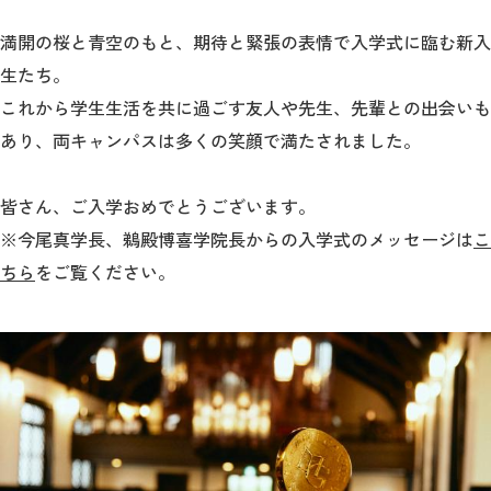
教育
満開の桜と青空のもと、期待と緊張の表情で入学式に臨む新入
研究
生たち。
これから学生生活を共に過ごす友人や先生、先輩との出会いも
学生生活
あり、
両キャンパスは多くの笑顔で満たされました。
留学・国際交流
皆さん、ご入学おめでとうございます。
キャリア
※今尾真学長、鵜殿博喜学院長からの入学式
の
メッセージは
こ
ボランティア
ちら
をご覧ください。
生涯学習・社会連携
入試情報サイト