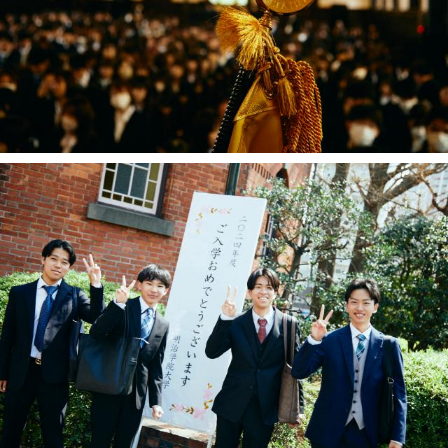
2026年9月入学者向け 新入生サイト
MGグッズ オンラインショップ
（外部サイト）
キャンパス
アクセス
入試情報
案内
お問合わせ
取材・撮影
資料請求