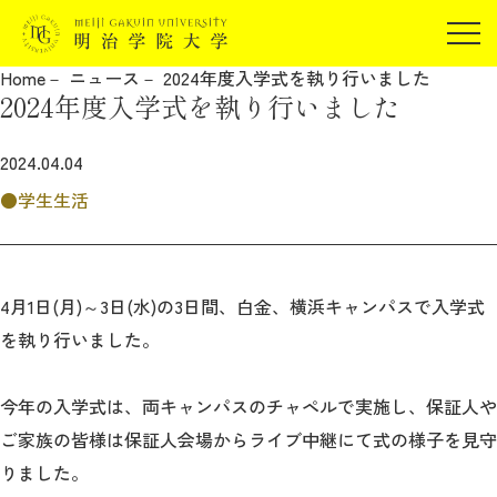
受験生の方
Home
ニュース
2024年度入学式を執り行いました
在学生の方
2024年度入学式を執り行いました
JP
EN
卒業生の方
2024.04.04
保証人の方
学生生活
企業・研究者の方
地域・一般の方
受験生の方
在学生の方
報道関係の方
卒業生の方
保証人の方
4月1日(月)～3日(水)の3日間、白金、横浜キャンパスで入学式
企業・研究者の方
地域・一般の方
を執り行いました。
報道関係の方
今年の入学式は、両キャンパスのチャペルで実施し、
保証人や
ご家族の皆様は保証人会場からライブ中継にて式の様子を見守
明治学院大学について
りました。