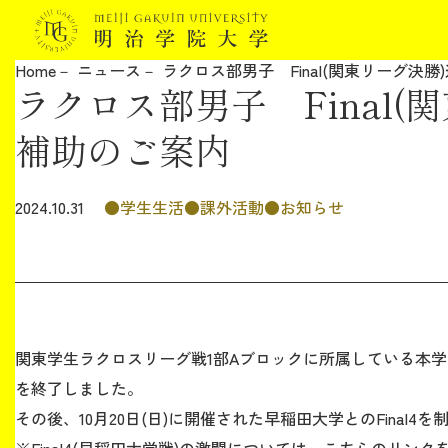
Home
ニュース
ラクロス部男子 Final(関東リーグ決
ラクロス部男子 Final
明治学院大学について
補助のご案内
教育
学生生活
課外活動
お知らせ
2024.10.31
研究
学生生活
留学・国際交流
関東学生ラクロスリーグ戦1部Aブロックに所属している本学ラ
を終了しました。
キャリア
その後、10月20日(日)に開催された早稲田大学とのFinal4を
ボランティア