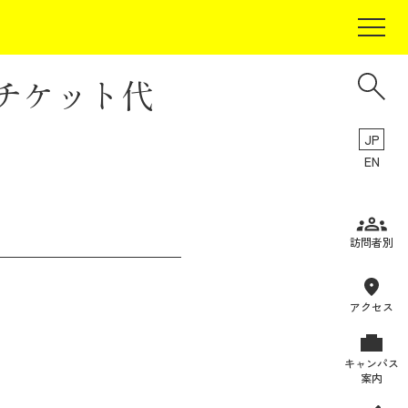
援チケット代
JP
EN
受験生の方
訪問者別
在学生の方
卒業生の方
アクセス
保証人の方
キャンパス
企業・研究者の方
案内
地域・一般の方