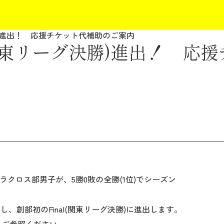
勝)進出！ 応援チケット代補助のご案内
(関東リーグ決勝)進出！ 応
クロス部男子が、5勝0敗の全勝(1位)でシーズン
制し、創部初のFinal(関東リーグ決勝)に進出します。