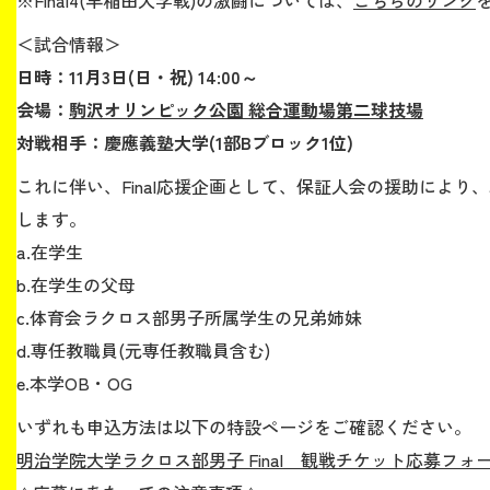
※Final4(早稲田大学戦)の激闘については、
こちらのリンク
＜試合情報＞
生涯学習・社会連携
日時：11月3日(日・祝) 14:00～
会場：
駒沢オリンピック公園 総合運動場第二球技場
対戦相手：慶應義塾大学(1部Bブロック1位)
これに伴い、Final応援企画として、保証人会の援助によ
入試情報サイト
します。
a.在学生
b.在学生の父母
2026年9月入学者向け 新入生サイト
c.体育会ラクロス部男子所属学生の兄弟姉妹
d.専任教職員(元専任教職員含む)
e.本学OB・OG
MGグッズ オンラインショップ
いずれも申込方法は以下の特設ページをご確認ください。
（外部サイト）
明治学院大学ラクロス部男子 Final 観戦チケット応募フォ