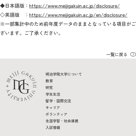
教育
◆日本語版：
https://www.meijigakuin.ac.jp/disclosure/
◇英語版 ：
https://www.meijigakuin.ac.jp/en/disclosure/
研究
※一部集計中のため前年度データのままとなっている項目がご
学生生活
ざいます。ご了承ください。
留学・国際交流
一覧に戻る
キャリア
ボランティア
明治学院大学について
教育
生涯学習・社会連携
研究
学生生活
留学・国際交流
キャリア
ボランティア
生涯学習・社会連携
入試情報サイト
入試情報