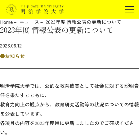
受験生の方
Home
ニュース
2023年度 情報公表の更新について
在学生の方
2023年度 情報公表の更新について
JP
EN
卒業生の方
2023.06.12
保証人の方
お知らせ
企業・研究者の方
地域・一般の方
受験生の方
在学生の方
報道関係の方
卒業生の方
保証人の方
明治学院大学では、公的な教育機関として社会に対する説明責
企業・研究者の方
地域・一般の方
任を果たすとともに、
報道関係の方
教育力向上の観点から、教育研究活動等の状況についての情報
を公表しています。
各項目の内容を2023年度用に更新しましたのでご確認くださ
明治学院大学について
い。