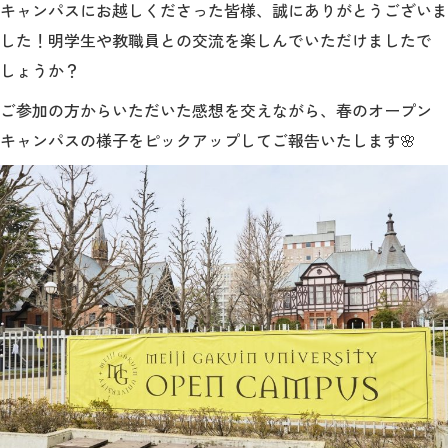
教育
キャンパスにお越しくださった皆様、誠にありがとうございま
した！
明学生や教職員との交流を楽しんでいただけましたで
研究
しょうか？
学生生活
ご参加の方
からいただいた感想を交えながら、春のオープン
キャンパスの様子をピックアップしてご報告いたします🌸
留学・国際交流
キャリア
ボランティア
生涯学習・社会連携
入試情報サイト