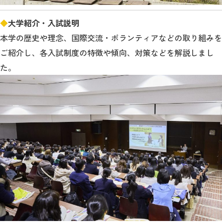
◆
大学紹介・入試説明
2026年9月入学者向け 新入生サイト
本学の歴史や理念、国際交流・ボランティアなどの取り組みを
ご紹介し、各入試制度の特徴や傾向、対策などを解説しまし
た。
MGグッズ オンラインショップ
（外部サイト）
キャンパス
アクセス
入試情報
案内
お問合わせ
取材・撮影
資料請求