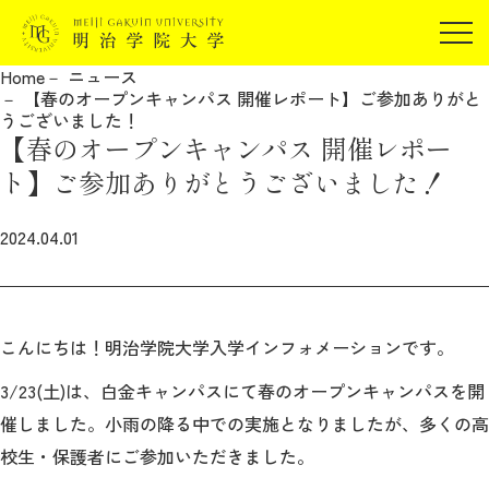
受験生の方
Home
ニュース
在学生の方
【春のオープンキャンパス 開催レポート】ご参加ありがと
JP
EN
うございました！
卒業生の方
【春のオープンキャンパス 開催レポー
保証人の方
ト】ご参加ありがとうございました！
企業・研究者の方
2024.04.01
地域・一般の方
受験生の方
在学生の方
報道関係の方
卒業生の方
保証人の方
企業・研究者の方
地域・一般の方
こんにちは！明治学院大学入学インフォメーションです。
報道関係の方
3/23(土)は、白金キャンパスにて春のオープンキャンパスを開
催しました。小雨の降る中で
の実施となりましたが、多くの高
明治学院大学について
校生・保護者に
ご参加いただきました。