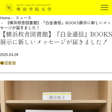
受験生の方
Home
ニュース
在学生の方
【横浜校舎図書館】『白金通信』BOOKS展示に新しいメッ
JP
EN
セージが届きました！
卒業生の方
【横浜校舎図書館】『白金通信』BOOKS
保証人の方
展示に新しいメッセージが届きました！
企業・研究者の方
2025.04.28
地域・一般の方
受験生の方
在学生の方
図書館
報道関係の方
卒業生の方
保証人の方
企業・研究者の方
地域・一般の方
報道関係の方
明治学院大学について