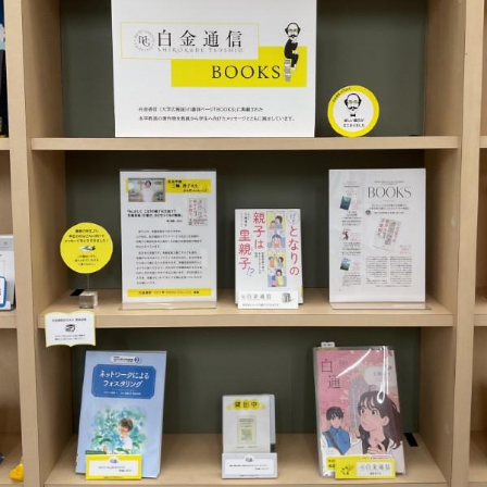
教育
研究
学生生活
留学・国際交流
キャリア
ボランティア
生涯学習・社会連携
入試情報サイト