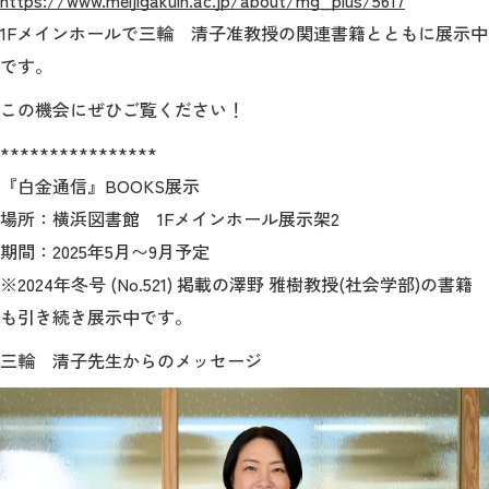
https://www.meijigakuin.ac.jp/about/mg_plus/5617
1Fメインホールで三輪 清子准教授の関連書籍とともに展示中
です。
この機会にぜひご覧ください！
****************
『白金通信』BOOKS展示
場所：横浜図書館 1Fメインホール展示架2
期間：2025年5月〜9月予定
※2024年冬号 (No.521) 掲載の澤野 雅樹教授(社会学部)の書籍
も引き続き展示中です。
三輪 清子先生からのメッセージ