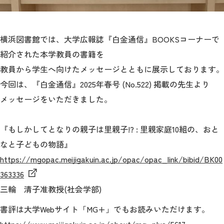
2026年9月入学者向け 新入生サイト
横浜図書館では、大学広報誌『白金通信』BOOKSコーナーで
紹介された本学教員の書籍を
教員から学生へ向けたメッセージとともに展示しております。
MGグッズ オンラインショップ
今回は、『白金通信』2025年春号 (No.522) 掲載の先生より
（外部サイト）
メッセージをいただきました。
『もしかしてとなりの親子は里親子!? : 里親家庭10組の、おと
なと子どもの物語』
キャンパス
アクセス
入試情報
案内
https://mgopac.meijigakuin.ac.jp/opac/opac_link/bibid/BK00
363336
お問合わせ
取材・撮影
資料請求
三輪 清子准教授(社会学部)
書評は大学Webサイト「MG+」でもお読みいただけます。