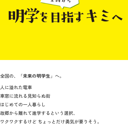
教育
研究
学生生活
留学・国際交流
キャリア
ボランティア
全国の、「
未来の明学生
」へ。
生涯学習・社会連携
人に溢れた電車
車窓に流れる見知らぬ街
はじめての一人暮らし
故郷から離れて進学するという選択、
入試情報サイト
ワクワクするけど ちょっとだけ勇気が要りそう。