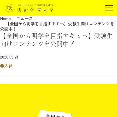
受験生の方
Home
ニュース
在学生の方
【全国から明学を目指すキミへ】受験生向けコンテンツを
JP
EN
公開中！
卒業生の方
【全国から明学を目指すキミへ】受験生
保証人の方
向けコンテンツを公開中！
企業・研究者の方
2026.05.21
地域・一般の方
受験生の方
在学生の方
入試
報道関係の方
卒業生の方
保証人の方
企業・研究者の方
地域・一般の方
報道関係の方
明治学院大学について