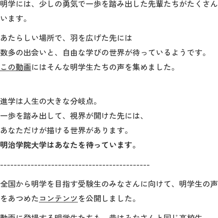
明学には、少しの勇気で一歩を踏み出した先輩たちがたくさん
います。
2026年9月入学者向け 新入生サイト
あたらしい場所で、羽を広げた先には
数多の出会いと、自由な学びの世界が待っているようです。
この動画
にはそんな明学生たちの声を集めました。
MGグッズ オンラインショップ
（外部サイト）
進学は人生の大きな分岐点。
一歩を踏み出して、視界が開けた先には、
あなただけが描ける世界があります。
明治学院大学はあなたを待っています。
キャンパス
アクセス
入試情報
案内
--------------------------------------------
お問合わせ
取材・撮影
資料請求
全国から明学を目指す受験生のみなさんに向けて、明学生の声
をあつめた
コンテンツ
を公開しました。
動画に登場する明学生たちも、昔はみなさんと同じ高校生。