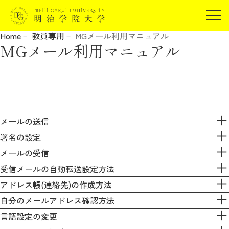
受験生の方
Home
教員専用
MGメール利用マニュアル
在学生の方
MGメール利用マニュアル
JP
EN
卒業生の方
保証人の方
企業・研究者の方
地域・一般の方
メールの送信
受験生の方
在学生の方
報道関係の方
署名の設定
卒業生の方
保証人の方
メールの受信
企業・研究者の方
地域・一般の方
受信メールの自動転送設定方法
報道関係の方
アドレス帳(連絡先)の作成方法
自分のメールアドレス確認方法
明治学院大学について
言語設定の変更