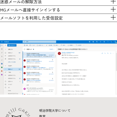
迷惑メールの解除方法
教育
MGメールへ直接サインインする
研究
メールソフトを利用した受信設定
学生生活
留学・国際交流
キャリア
ボランティア
生涯学習・社会連携
入試情報サイト
明治学院大学について
教育