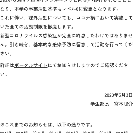
教育
なり、本学の事業活動基準もレベル0に変更となります。
研究
これに伴い、課外活動についても、コロナ禍において実施して
いた全ての活動制限を撤廃します。
学生生活
新型コロナウイルス感染症が完全に終息したわけではありませ
留学・国際交流
ん。引き続き、基本的な感染予防に留意して活動を行ってくだ
さい。
キャリア
詳細は
ポータルサイト
にてお知らせしますのでご確認くださ
ボランティア
い。
生涯学習・社会連携
2023年5月3日
学生部長 宮本聡介
入試情報サイト
※これまでのお知らせは、以下の通りです。