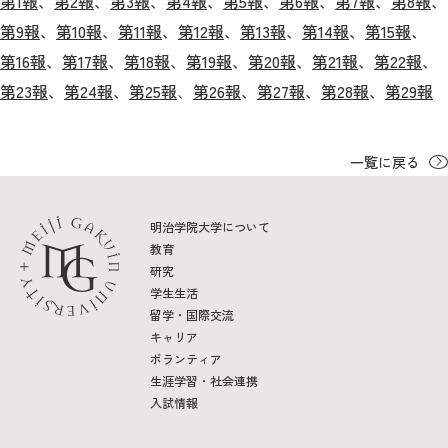
第1報
、
第2報
、
第3報
、
第4報
、
第5報
、
第6報
、
第7報
、
第8報
、
第9報
、
第10報
、
第11報
、
第12報
、
第13報
、
第14報
、
第15報
、
2026年9月入学者向け 新入生サイト
第16報
、
第17報
、
第18報
、
第19報
、
第20報
、
第21報
、
第22報
、
第23報
、
第24報
、
第25報
、
第26報
、
第27報
、
第28報
、
第29報
MGグッズ オンラインショップ
一覧に戻る
（外部サイト）
明治学院大学について
教育
研究
学生生活
キャンパス
アクセス
入試情報
案内
留学・国際交流
キャリア
ボランティア
お問合わせ
取材・撮影
資料請求
生涯学習・社会連携
入試情報