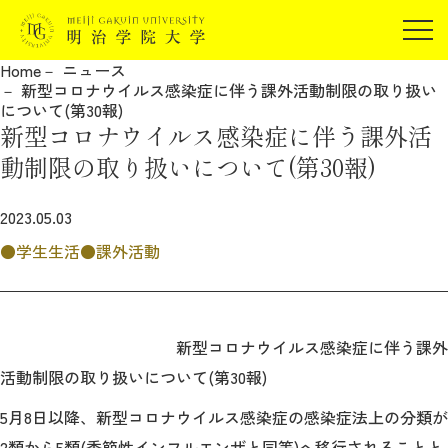
受験生の方
Home
ニュース
在学生の方
新型コロナウイルス感染症に伴う課外活動制限の取り扱い
JP
EN
について(第30報)
卒業生の方
新型コロナウイルス感染症に伴う課外活
保証人の方
動制限の取り扱いについて(第30報)
企業・研究者の方
2023.05.03
地域・一般の方
受験生の方
在学生の方
学生生活
課外活動
報道関係の方
卒業生の方
保証人の方
企業・研究者の方
地域・一般の方
報道関係の方
新型コロナウイルス感染症に伴う課外
活動制限の取り扱いについて(第30報)
明治学院大学について
5月8日以降、新型コロナウイルス感染症の感染症法上の分類が
2類から5類(季節性インフルエンザと同等)へ移行されることと