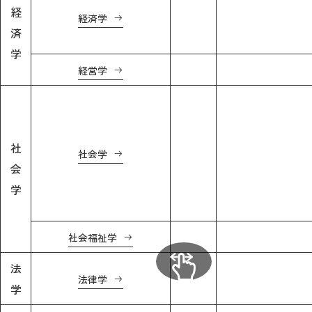
経
経済学
済
2026年9月入学者向け 新入生サイト
学
経営学
MGグッズ オンラインショップ
（外部サイト）
社
社会学
会
学
キャンパス
アクセス
入試情報
案内
社会福祉学
お問合わせ
取材・撮影
資料請求
法
法律学
学