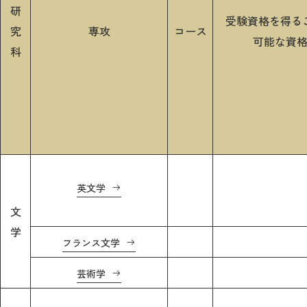
教育
研
受験資格を得る
究
専攻
コース
研究
可能な資
科
学生生活
留学・国際交流
キャリア
ボランティア
英文学
生涯学習・社会連携
文
学
フランス文学
芸術学
入試情報サイト