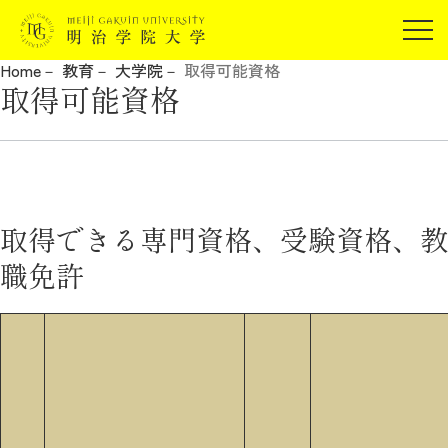
受験生の方
Home
教育
大学院
取得可能資格
在学生の方
取得可能資格
JP
EN
卒業生の方
保証人の方
企業・研究者の方
地域・一般の方
取得できる専門資格、受験資格、教
受験生の方
在学生の方
報道関係の方
職免許
卒業生の方
保証人の方
企業・研究者の方
地域・一般の方
報道関係の方
明治学院大学について